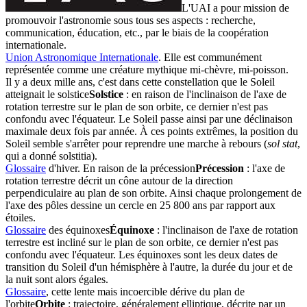
L'UAI a pour mission de
promouvoir l'astronomie sous tous ses aspects : recherche,
communication, éducation, etc., par le biais de la coopération
internationale.
Union Astronomique Internationale
. Elle est communément
représentée comme une créature mythique mi-chèvre, mi-poisson.
Il y a deux mille ans, c'est dans cette constellation que le Soleil
atteignait le
solstice
Solstice
: en raison de l'inclinaison de l'axe de
rotation terrestre sur le plan de son orbite, ce dernier n'est pas
confondu avec l'équateur. Le Soleil passe ainsi par une déclinaison
maximale deux fois par année. À ces points extrêmes, la position du
Soleil semble s'arrêter pour reprendre une marche à rebours (
sol stat
,
qui a donné solstitia).
Glossaire
d'hiver. En raison de la
précession
Précession
: l'axe de
rotation terrestre décrit un cône autour de la direction
perpendiculaire au plan de son orbite. Ainsi chaque prolongement de
l'axe des pôles dessine un cercle en 25 800 ans par rapport aux
étoiles.
Glossaire
des
équinoxes
Équinoxe
: l'inclinaison de l'axe de rotation
terrestre est incliné sur le plan de son orbite, ce dernier n'est pas
confondu avec l'équateur. Les équinoxes sont les deux dates de
transition du Soleil d'un hémisphère à l'autre, la durée du jour et de
la nuit sont alors égales.
Glossaire
, cette lente mais incoercible dérive du plan de
l'
orbite
Orbite
: trajectoire, généralement elliptique, décrite par un