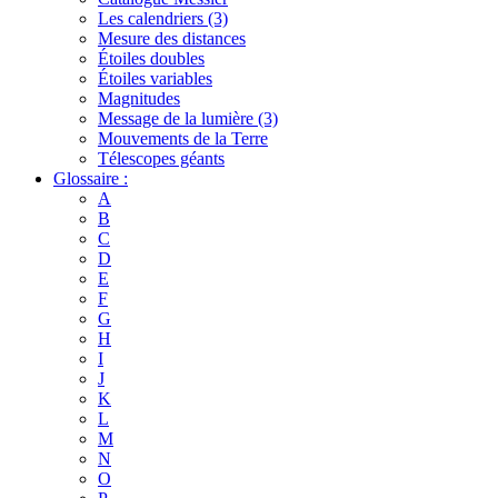
Les calendriers (3)
Mesure des distances
Étoiles doubles
Étoiles variables
Magnitudes
Message de la lumière (3)
Mouvements de la Terre
Télescopes géants
Glossaire :
A
B
C
D
E
F
G
H
I
J
K
L
M
N
O