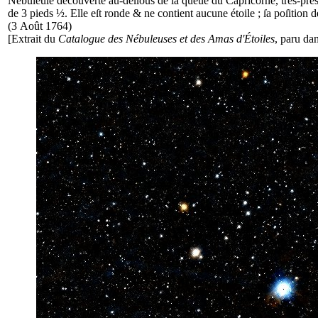
Nébuleuſe découverte au-deſſous de la queue du Capricorne, très-près d
de 3 pieds ½. Elle eſt ronde & ne contient aucune étoile ; ſa poſition
(3 Août 1764)
[Extrait du
Catalogue des Nébuleuses et des Amas d'Étoiles
, paru da