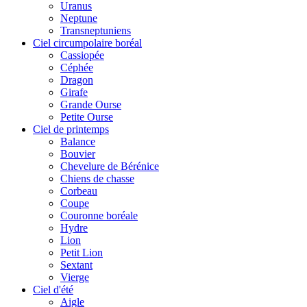
Uranus
Neptune
Transneptuniens
Ciel circumpolaire boréal
Cassiopée
Céphée
Dragon
Girafe
Grande Ourse
Petite Ourse
Ciel de printemps
Balance
Bouvier
Chevelure de Bérénice
Chiens de chasse
Corbeau
Coupe
Couronne boréale
Hydre
Lion
Petit Lion
Sextant
Vierge
Ciel d'été
Aigle