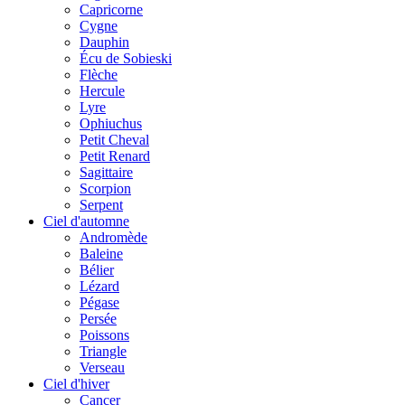
Capricorne
Cygne
Dauphin
Écu de Sobieski
Flèche
Hercule
Lyre
Ophiuchus
Petit Cheval
Petit Renard
Sagittaire
Scorpion
Serpent
Ciel d'automne
Andromède
Baleine
Bélier
Lézard
Pégase
Persée
Poissons
Triangle
Verseau
Ciel d'hiver
Cancer