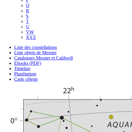
P
Q
R
S
T
U
VW
XYZ
Liste des constellations
Liste objets de Messier
Catalogues Messier et Caldwell
Ebooks (PDF)
Timeline
Planétarium
Carte céleste