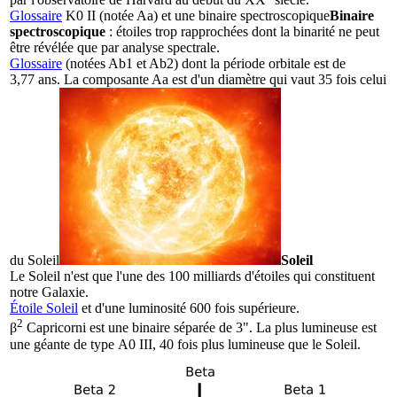
Glossaire
K0 II (notée Aa) et une
binaire spectroscopique
Binaire
spectroscopique
: étoiles trop rapprochées dont la binarité ne peut
être révélée que par analyse spectrale.
Glossaire
(notées Ab1 et Ab2) dont la période orbitale est de
3,77 ans. La composante Aa est d'un diamètre qui vaut 35 fois celui
du
Soleil
Soleil
Le Soleil n'est que l'une des 100 milliards d'étoiles qui constituent
notre Galaxie.
Étoile Soleil
et d'une luminosité 600 fois supérieure.
2
β
Capricorni est une binaire séparée de 3". La plus lumineuse est
une géante de type A0 III, 40 fois plus lumineuse que le Soleil.