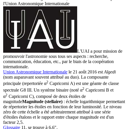
l'
Union Astronomique Internationale
L'UAI a pour mission de
promouvoir l'astronomie sous tous ses aspects : recherche,
communication, éducation, etc., par le biais de la coopération
internationale.
Union Astronomique Internationale
le 21 août 2016 est
Algedi
(nom auparavant souvent attribué au duo). La composante
2
principale (repertoriée α
Capricorni A) est une géante de classe
2
spectrale G8 III. Un système binaire (noté α
Capricorni B et
2
α
Capricorni C), composé de deux étoiles de
magnitude
Magnitude (stellaire)
: échelle logarithmique permettant
de répertorier les étoiles en fonction de leur luminosité. Le niveau
zéro de cette échelle a été arbitrairement attribué à une série
d'étoiles étalons et le rapport entre chaque magnitude est d'un
facteur 2,5.
Glossaire
11, se trouve à 6,6".