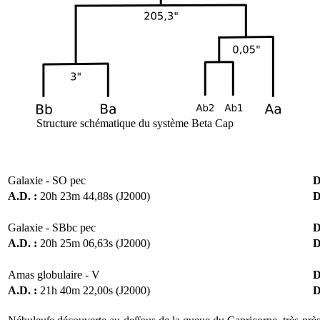
Structure schématique du système Beta Cap
Galaxie - SO pec
D
A.D. :
20h 23m 44,88s (J2000)
D
Galaxie - SBbc pec
D
A.D. :
20h 25m 06,63s (J2000)
D
Amas globulaire - V
D
A.D. :
21h 40m 22,00s (J2000)
D