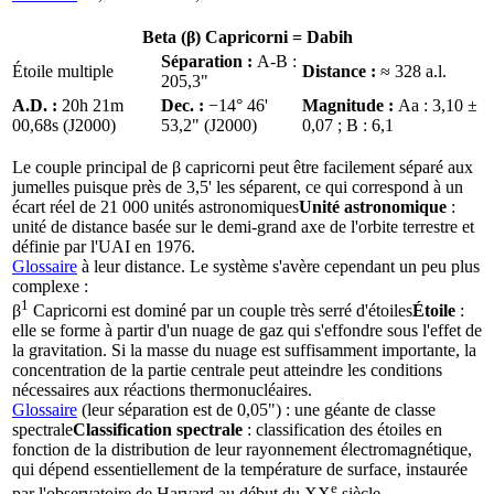
Beta (β) Capricorni =
Dabih
Séparation :
A-B :
Étoile multiple
Distance :
≈ 328 a.l.
205,3"
A.D. :
20h 21m
Dec. :
−14° 46'
Magnitude :
Aa : 3,10 ±
00,68s (J2000)
53,2" (J2000)
0,07 ; B : 6,1
Le couple principal de β capricorni peut être facilement séparé aux
jumelles puisque près de 3,5' les séparent, ce qui correspond à un
écart réel de 21 000
unités astronomiques
Unité astronomique
:
unité de distance basée sur le demi-grand axe de l'orbite terrestre et
définie par l'UAI en 1976.
Glossaire
à leur distance. Le système s'avère cependant un peu plus
complexe :
1
β
Capricorni est dominé par un couple très serré d'
étoiles
Étoile
:
elle se forme à partir d'un nuage de gaz qui s'effondre sous l'effet de
la gravitation. Si la masse du nuage est suffisamment importante, la
concentration de la partie centrale peut atteindre les conditions
nécessaires aux réactions thermonucléaires.
Glossaire
(leur séparation est de 0,05") : une géante de
classe
spectrale
Classification spectrale
: classification des étoiles en
fonction de la distribution de leur rayonnement électromagnétique,
qui dépend essentiellement de la température de surface, instaurée
e
par l'observatoire de Harvard au début du XX
siècle.