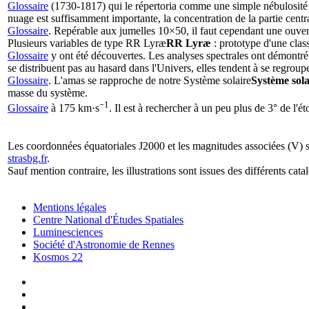
Glossaire
(1730-1817) qui le répertoria comme une simple nébulosité
nuage est suffisamment importante, la concentration de la partie centr
Glossaire
. Repérable aux jumelles 10×50, il faut cependant une ouv
Plusieurs variables de type
RR Lyræ
RR Lyræ
: prototype d'une class
Glossaire
y ont été découvertes. Les analyses spectrales ont démontré 
se distribuent pas au hasard dans l'Univers, elles tendent à se regro
Glossaire
. L'amas se rapproche de notre
Système solaire
Système sola
masse du système.
−1
Glossaire
à 175 km·s
. Il est à rechercher à un peu plus de 3° de l'ét
Les coordonnées équatoriales J2000 et les magnitudes associées (V) 
strasbg.fr
.
Sauf mention contraire, les illustrations sont issues des différents cat
Mentions légales
Centre National d'Études Spatiales
Luminesciences
Société d'Astronomie de Rennes
Kosmos 22