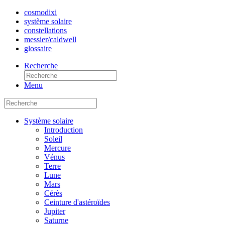
cosmo
dixi
système solaire
constellations
messier/caldwell
glossaire
Recherche
Menu
Système solaire
Introduction
Soleil
Mercure
Vénus
Terre
Lune
Mars
Cérès
Ceinture d'astéroïdes
Jupiter
Saturne