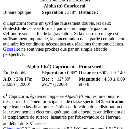
Alpha (α) Capricorni
Binaire optique
Séparation :
378"
Distance :
- -
α Capricorni forme un système faussement double, les deux
étoiles
Étoile
: elle se forme à partir d'un nuage de gaz qui
s'effondre sous l'effet de la gravitation. Si la masse du nuage est
suffisamment importante, la concentration de la partie centrale peut
atteindre les conditions nécessaires aux réactions thermonucléaires.
Glossaire
ne sont vues proches que par un simple effet de
perspective.
1
Alpha-1 (α
) Capricorni =
Prima Giedi
Étoile double
Séparation :
0,65"
Distance :
690 a.l. ± 140
A.D. :
20h 17m
Dec. :
−12° 30'
Magnitude :
4,30 ± 0,09
38,95s (J2000)
29,7" (J2000)
et ≈ 8
1
α
Capricorni, également appelée
Algiedi Prima
, est une binaire
très serrée. L'élément principal est de
classe spectrale
Classification
spectrale
: classification des étoiles en fonction de la distribution de
leur rayonnement électromagnétique, qui dépend essentiellement de
la température de surface, instaurée par l'observatoire de Harvard
e
au début du XX
siècle.
Glossaire
G3 I, avec une masse de 5,3 M⊙ qui rayonne 1 047 fois