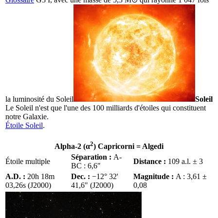
la luminosité du
Soleil
Soleil
Le Soleil n'est que l'une des 100 milliards d'étoiles qui constituent
notre Galaxie.
Étoile Soleil
.
2
Alpha-2 (α
) Capricorni =
Algedi
Séparation :
A-
Étoile multiple
Distance :
109 a.l. ± 3
BC : 6,6"
A.D. :
20h 18m
Dec. :
−12° 32'
Magnitude :
A : 3,61 ±
03,26s (J2000)
41,6" (J2000)
0,08