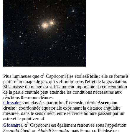
1
Plus lumineuse que α
Capricorni (les
étoiles
Étoile
: elle se forme à
partir d'un nuage de gaz qui s'effondre sous l'effet de la gravitation.
Si la masse du nuage est suffisamment importante, la concentration
de la partie centrale peut atteindre les conditions nécessaires aux
réactions thermonucléaires.
Glossaire
sont classées par ordre d'
ascension droite
Ascension
droite
: coordonnée équatoriale exprimant la distance angulaire
mesurée, dans le sens direct, entre le cercle horaire passant par un
astre et le point vernal.
2
Glossaire
), α
Capricorni est également retrouvée sous l'appelation
Secunda Giedi
ou
Algiedi Secunda
, mais le nom officialisé par