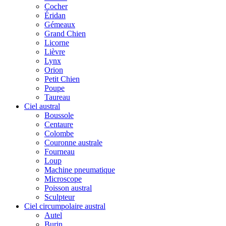
Cocher
Éridan
Gémeaux
Grand Chien
Licorne
Lièvre
Lynx
Orion
Petit Chien
Poupe
Taureau
Ciel austral
Boussole
Centaure
Colombe
Couronne australe
Fourneau
Loup
Machine pneumatique
Microscope
Poisson austral
Sculpteur
Ciel circumpolaire austral
Autel
Burin