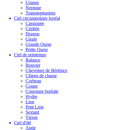
Uranus
Neptune
Transneptuniens
Ciel circumpolaire boréal
Cassiopée
Céphée
Dragon
Girafe
Grande Ourse
Petite Ourse
Ciel de printemps
Balance
Bouvier
Chevelure de Bérénice
Chiens de chasse
Corbeau
Coupe
Couronne boréale
Hydre
Lion
Petit Lion
Sextant
Vierge
Ciel d'été
Aigle