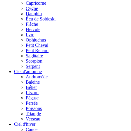
Capricorne
Cygne
Dauphin
Écu de Sobieski
Flèche
Hercule
Lyre
Ophiuchus
Petit Cheval
Petit Renard
Sagittaire
Scorpion
Serpent
Ciel d'automne
Andromède
Baleine
Bélier
Lézard
Pégase
Persée
Poissons
Triangle
Verseau
Ciel d'hiver
Cancer