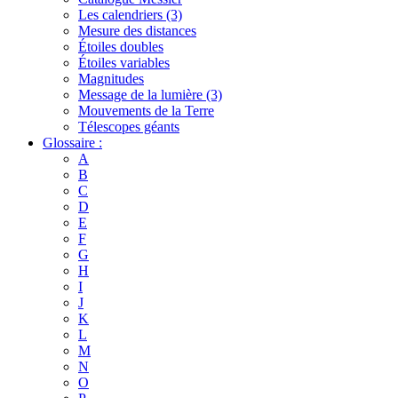
Les calendriers (3)
Mesure des distances
Étoiles doubles
Étoiles variables
Magnitudes
Message de la lumière (3)
Mouvements de la Terre
Télescopes géants
Glossaire :
A
B
C
D
E
F
G
H
I
J
K
L
M
N
O