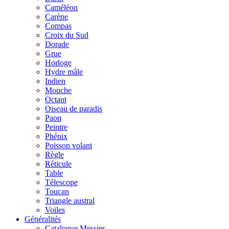
Caméléon
Carène
Compas
Croix du Sud
Dorade
Grue
Horloge
Hydre mâle
Indien
Mouche
Octant
Oiseau de paradis
Paon
Peintre
Phénix
Poisson volant
Règle
Réticule
Table
Télescope
Toucan
Triangle austral
Voiles
Généralités
Catalogue Messier