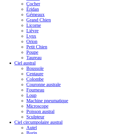
Cocher
Éridan
Gémeaux
Grand Chien
Licorne
Lièvre
Lynx
Orion
Petit Chien
Poupe
Taureau
Ciel austral
Boussole
Centaure
Colombe
Couronne australe
Fourneau
Loup
Machine pneumatique
Microscope
Poisson austral
Sculpteur
Ciel circumpolaire austral
Autel
Burin