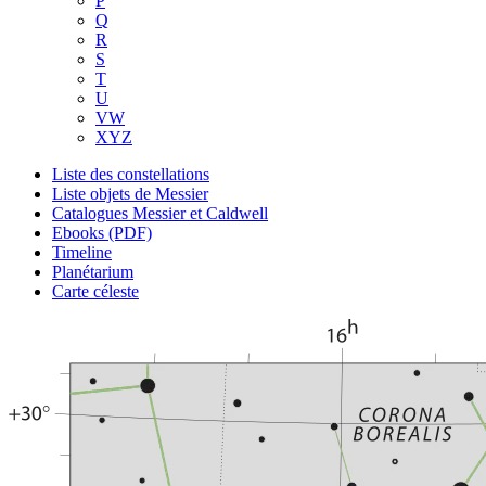
P
Q
R
S
T
U
VW
XYZ
Liste des constellations
Liste objets de Messier
Catalogues Messier et Caldwell
Ebooks (PDF)
Timeline
Planétarium
Carte céleste