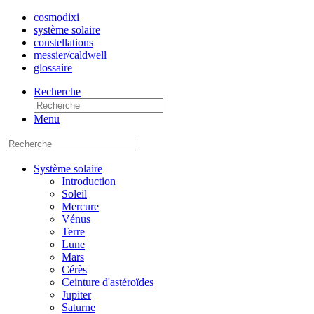
cosmo
dixi
système solaire
constellations
messier/caldwell
glossaire
Recherche
Menu
Système solaire
Introduction
Soleil
Mercure
Vénus
Terre
Lune
Mars
Cérès
Ceinture d'astéroïdes
Jupiter
Saturne