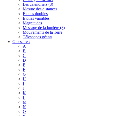
Les calendriers (3)
Mesure des distances
Étoiles doubles
Étoiles variables
Magnitudes
Message de la lumière (3)
Mouvements de la Terre
Télescopes géants
Glossaire :
A
B
C
D
E
F
G
H
I
J
K
L
M
N
O