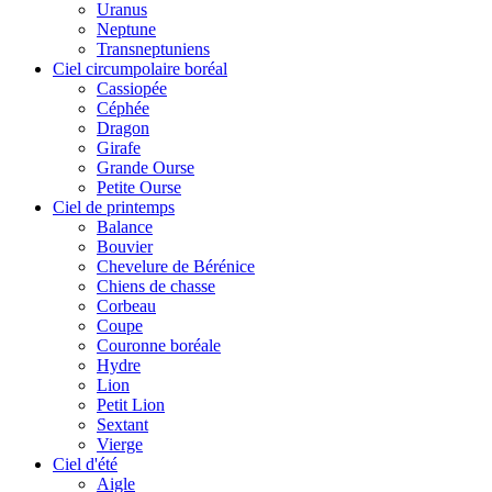
Uranus
Neptune
Transneptuniens
Ciel circumpolaire boréal
Cassiopée
Céphée
Dragon
Girafe
Grande Ourse
Petite Ourse
Ciel de printemps
Balance
Bouvier
Chevelure de Bérénice
Chiens de chasse
Corbeau
Coupe
Couronne boréale
Hydre
Lion
Petit Lion
Sextant
Vierge
Ciel d'été
Aigle