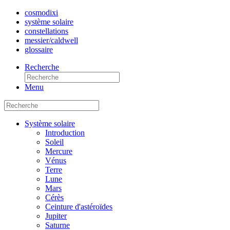
cosmo
dixi
système solaire
constellations
messier/caldwell
glossaire
Recherche
Menu
Système solaire
Introduction
Soleil
Mercure
Vénus
Terre
Lune
Mars
Cérès
Ceinture d'astéroïdes
Jupiter
Saturne