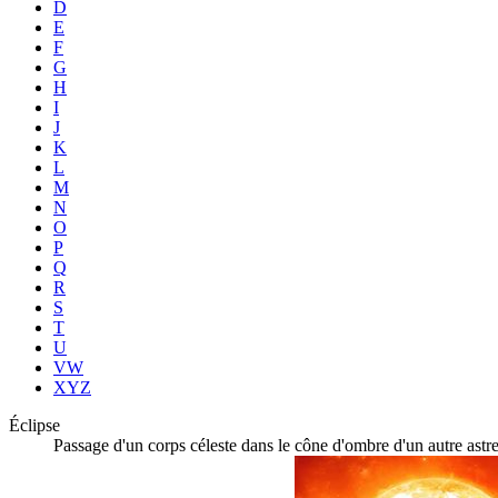
D
E
F
G
H
I
J
K
L
M
N
O
P
Q
R
S
T
U
VW
XYZ
Éclipse
Passage d'un corps céleste dans le cône d'ombre d'un autre astre