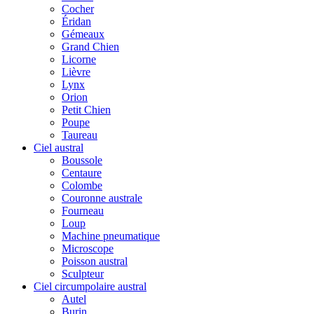
Cocher
Éridan
Gémeaux
Grand Chien
Licorne
Lièvre
Lynx
Orion
Petit Chien
Poupe
Taureau
Ciel austral
Boussole
Centaure
Colombe
Couronne australe
Fourneau
Loup
Machine pneumatique
Microscope
Poisson austral
Sculpteur
Ciel circumpolaire austral
Autel
Burin