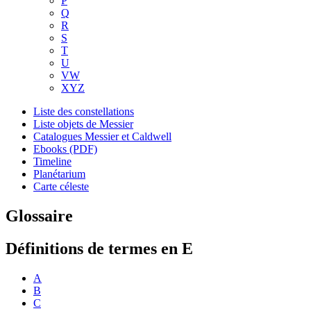
P
Q
R
S
T
U
VW
XYZ
Liste des constellations
Liste objets de Messier
Catalogues Messier et Caldwell
Ebooks (PDF)
Timeline
Planétarium
Carte céleste
Glossaire
Définitions de termes en E
A
B
C