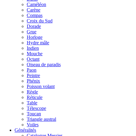
Caméléon
Carène
Compas
Croix du Sud
Dorade
Grue
Horloge
Hydre mâle
Indien
Mouche
Octant
Oiseau de paradis
Paon
Peintre
Phénix
Poisson volant
Règle
Réticule
Table
Télescope
Toucan
Triangle austral
Voiles
Généralités
Catalogue Messier