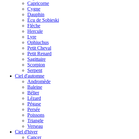
Capricorne
Cygne
Dauphin
Écu de Sobieski
Flèche
Hercule
Lyre
Ophiuchus
Petit Cheval
Petit Renard
Sagittaire
Scorpion
Serpent
Ciel d'automne
Andromède
Baleine
Bélier
Lézard
Pégase
Persée
Poissons
Triangle
Verseau
Ciel d'hiver
Cancer