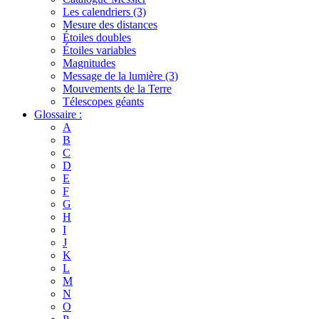
Les calendriers (3)
Mesure des distances
Étoiles doubles
Étoiles variables
Magnitudes
Message de la lumière (3)
Mouvements de la Terre
Télescopes géants
Glossaire :
A
B
C
D
E
F
G
H
I
J
K
L
M
N
O