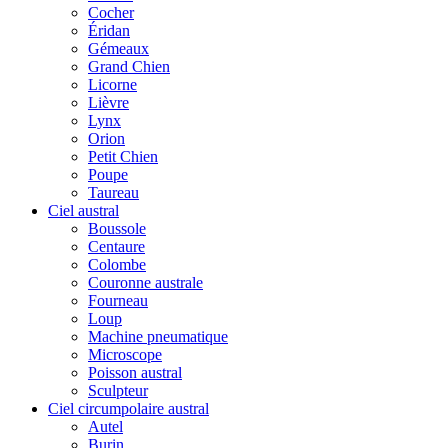
Cocher
Éridan
Gémeaux
Grand Chien
Licorne
Lièvre
Lynx
Orion
Petit Chien
Poupe
Taureau
Ciel austral
Boussole
Centaure
Colombe
Couronne australe
Fourneau
Loup
Machine pneumatique
Microscope
Poisson austral
Sculpteur
Ciel circumpolaire austral
Autel
Burin