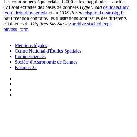
Les coordonnées équatoriales J2000 et les magnitudes associées
(V) sont extraites des bases de données
HyperLeda
osuldata.univ-
lyon1.fr/bdd/hyperleda
et du
CDS Portal
cdsportal.u-strasbg.fr
.
Sauf mention contraire, les illustrations sont issues des différents
catalogues du
Digitized Sky Survey
archive.stsci.edu/cgi-
bin/dss_form
.
Mentions légales
Centre National d'Études Spatiales
Luminesciences
Société d'Astronomie de Rennes
Kosmos 22