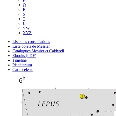
P
Q
R
S
T
U
VW
XYZ
Liste des constellations
Liste objets de Messier
Catalogues Messier et Caldwell
Ebooks (PDF)
Timeline
Planétarium
Carte céleste