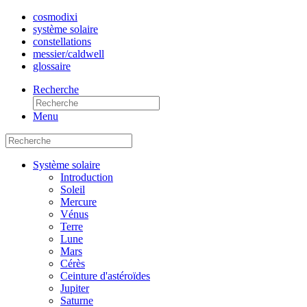
cosmo
dixi
système solaire
constellations
messier/caldwell
glossaire
Recherche
Menu
Système solaire
Introduction
Soleil
Mercure
Vénus
Terre
Lune
Mars
Cérès
Ceinture d'astéroïdes
Jupiter
Saturne