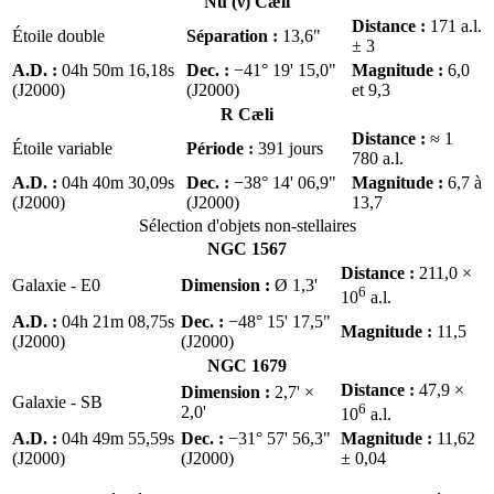
Nu (ν) Cæli
Distance :
171 a.l.
Étoile double
Séparation :
13,6"
± 3
A.D. :
04h 50m 16,18s
Dec. :
−41° 19' 15,0"
Magnitude :
6,0
(J2000)
(J2000)
et 9,3
R Cæli
Distance :
≈ 1
Étoile variable
Période :
391 jours
780 a.l.
A.D. :
04h 40m 30,09s
Dec. :
−38° 14' 06,9"
Magnitude :
6,7 à
(J2000)
(J2000)
13,7
Sélection d'objets non-stellaires
NGC 1567
Distance :
211,0 ×
Galaxie - E0
Dimension :
Ø 1,3'
6
10
a.l.
A.D. :
04h 21m 08,75s
Dec. :
−48° 15' 17,5"
Magnitude :
11,5
(J2000)
(J2000)
NGC 1679
Distance :
47,9 ×
Dimension :
2,7' ×
Galaxie - SB
6
2,0'
10
a.l.
A.D. :
04h 49m 55,59s
Dec. :
−31° 57' 56,3"
Magnitude :
11,62
(J2000)
(J2000)
± 0,04