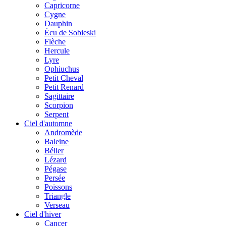
Capricorne
Cygne
Dauphin
Écu de Sobieski
Flèche
Hercule
Lyre
Ophiuchus
Petit Cheval
Petit Renard
Sagittaire
Scorpion
Serpent
Ciel d'automne
Andromède
Baleine
Bélier
Lézard
Pégase
Persée
Poissons
Triangle
Verseau
Ciel d'hiver
Cancer