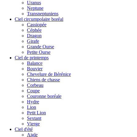
Uranus
Neptune
Transneptuniens
Ciel circumpolaire boréal
Cassiopée
Céphée
Dragon
Girafe
Grande Ourse
Petite Ourse
Ciel de printemps
Balance
Bouvier
Chevelure de Bérénice
Chiens de chasse
Corbeau
Coupe
Couronne boréale
Hydre
Lion
Petit Lion
Sextant
Vierge
Ciel d'été
Aigle