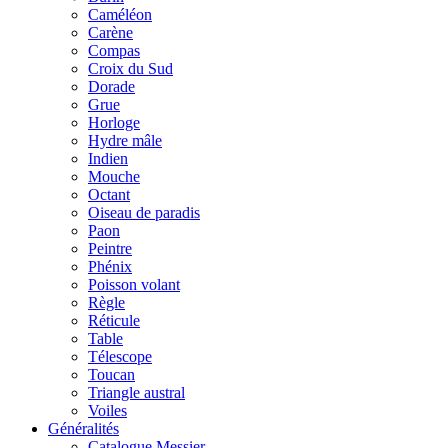
Caméléon
Carène
Compas
Croix du Sud
Dorade
Grue
Horloge
Hydre mâle
Indien
Mouche
Octant
Oiseau de paradis
Paon
Peintre
Phénix
Poisson volant
Règle
Réticule
Table
Télescope
Toucan
Triangle austral
Voiles
Généralités
Catalogue Messier