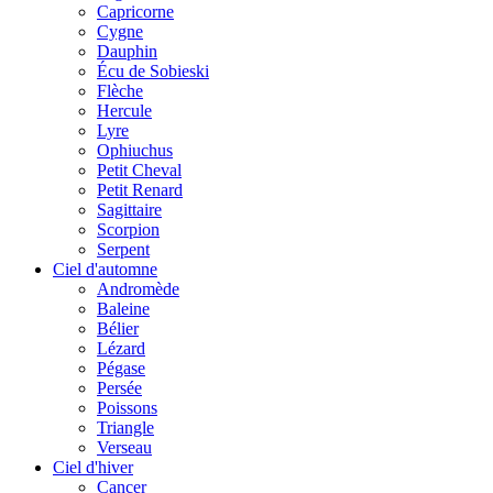
Capricorne
Cygne
Dauphin
Écu de Sobieski
Flèche
Hercule
Lyre
Ophiuchus
Petit Cheval
Petit Renard
Sagittaire
Scorpion
Serpent
Ciel d'automne
Andromède
Baleine
Bélier
Lézard
Pégase
Persée
Poissons
Triangle
Verseau
Ciel d'hiver
Cancer