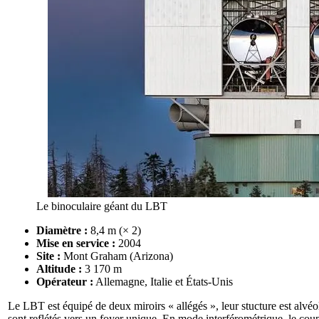
Le binoculaire géant du LBT
Diamètre :
8,4 m (× 2)
Mise en service :
2004
Site :
Mont Graham (Arizona)
Altitude :
3 170 m
Opérateur :
Allemagne, Italie et États-Unis
Le LBT est équipé de deux miroirs « allégés », leur stucture est alv
sont reflétés vers un foyer unique. En mode interférométrique, le coup