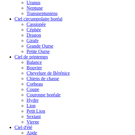
Uranus
Neptune
Transneptuniens
Ciel circumpolaire boréal
Cassiopée
Céphée
Dragon
Girafe
Grande Ourse
Petite Ourse
Ciel de printemps
Balance
Bouvier
Chevelure de Bérénice
Chiens de chasse
Corbeau
Coupe
Couronne boréale
Hydre
Lion
Petit Lion
Sextant
Vierge
Ciel d'été
Aigle