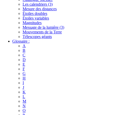
Les calendriers (3)
Mesure des distances
Étoiles doubles
Étoiles variables
Magnitudes
Message de la lumière (3)
Mouvements de la Terre
Télescopes géants
Glossaire :
A
B
C
D
E
F
G
H
I
J
K
L
M
N
O