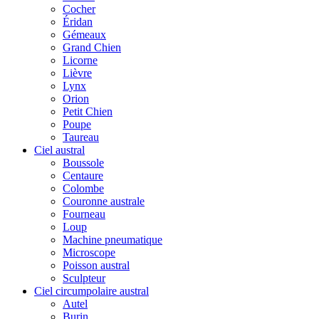
Cocher
Éridan
Gémeaux
Grand Chien
Licorne
Lièvre
Lynx
Orion
Petit Chien
Poupe
Taureau
Ciel austral
Boussole
Centaure
Colombe
Couronne australe
Fourneau
Loup
Machine pneumatique
Microscope
Poisson austral
Sculpteur
Ciel circumpolaire austral
Autel
Burin