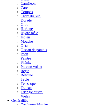
Caméléon
Carène
Compas
Croix du Sud
Dorade
Grue
Horloge
Hydre mâle
Indien
Mouche
Octant
Oiseau de paradis
Paon
Peintre
Phénix
Poisson volant
Règle
Réticule
Table
Télescope
Toucan
Triangle austral
Voiles
Généralités
Catalogue Messier