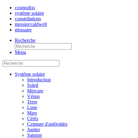
cosmo
dixi
système solaire
constellations
messier/caldwell
glossaire
Recherche
Menu
Système solaire
Introduction
Soleil
Mercure
Vénus
Terre
Lune
Mars
Cérès
Ceinture d'astéroïdes
Jupiter
Saturne