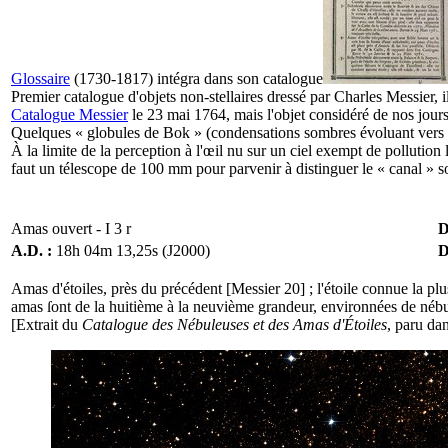
Glossaire
(1730-1817) intégra dans son
catalogue
Premier catalogue d'objets non-stellaires dressé par Charles Messier, i
Catalogue Messier
le 23 mai 1764, mais l'objet considéré de nos jour
Quelques « globules de Bok » (condensations sombres évoluant vers le
À la limite de la perception à l'œil nu sur un ciel exempt de pollution
faut un télescope de 100 mm pour parvenir à distinguer le « canal »
Amas ouvert - I 3 r
D
A.D. :
18h 04m 13,25s (J2000)
D
Amas d'étoiles, près du précédent [Messier 20] ; l'étoile connue la pl
amas ſont de la huitième à la neuvième grandeur, environnées de nébu
[Extrait du
Catalogue des Nébuleuses et des Amas d'Étoiles
, paru da