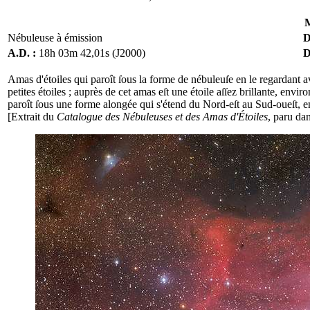
M
Nébuleuse à émission
D
A.D. :
18h 03m 42,01s (J2000)
D
Amas d'étoiles qui paroît ſous la forme de nébuleuſe en le regardant a
petites étoiles ; auprès de cet amas eſt une étoile aſſez brillante, envi
paroît ſous une forme alongée qui s'étend du Nord-eſt au Sud-oueſt, ent
[Extrait du
Catalogue des Nébuleuses et des Amas d'Étoiles
, paru da