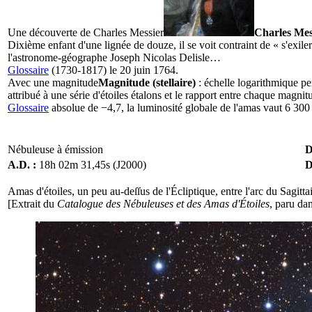
Une découverte de
Charles Messier
Charles Mes
Dixième enfant d'une lignée de douze, il se voit contraint de « s'exile
l'astronome-géographe Joseph Nicolas Delisle…
Glossaire
(1730-1817) le 20 juin 1764.
Avec une
magnitude
Magnitude (stellaire)
: échelle logarithmique per
attribué à une série d'étoiles étalons et le rapport entre chaque magnit
Glossaire
absolue de −4,7, la luminosité globale de l'amas vaut 6 300 s
Nébuleuse à émission
D
A.D. :
18h 02m 31,45s (J2000)
D
Amas d'étoiles, un peu au-deſſus de l'Écliptique, entre l'arc du Sagittai
[Extrait du
Catalogue des Nébuleuses et des Amas d'Étoiles
, paru da