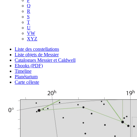
P
Q
R
S
T
U
VW
XYZ
Liste des constellations
Liste objets de Messier
Catalogues Messier et Caldwell
Ebooks (PDF)
Timeline
Planétarium
Carte céleste