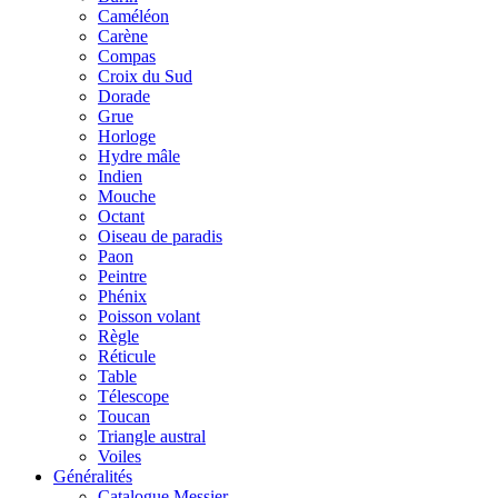
Caméléon
Carène
Compas
Croix du Sud
Dorade
Grue
Horloge
Hydre mâle
Indien
Mouche
Octant
Oiseau de paradis
Paon
Peintre
Phénix
Poisson volant
Règle
Réticule
Table
Télescope
Toucan
Triangle austral
Voiles
Généralités
Catalogue Messier