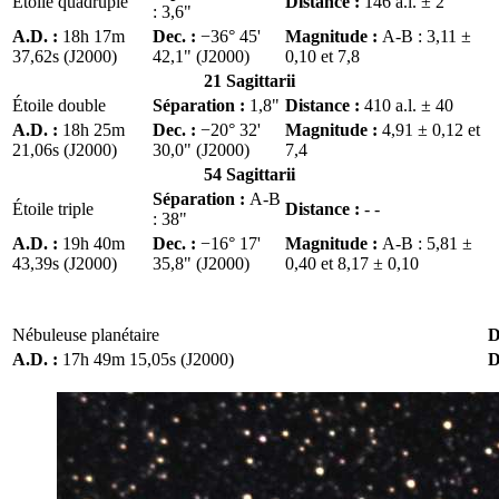
Étoile quadruple
Distance :
146 a.l. ± 2
: 3,6"
A.D. :
18h 17m
Dec. :
−36° 45'
Magnitude :
A-B : 3,11 ±
37,62s (J2000)
42,1" (J2000)
0,10 et 7,8
21 Sagittarii
Étoile double
Séparation :
1,8"
Distance :
410 a.l. ± 40
A.D. :
18h 25m
Dec. :
−20° 32'
Magnitude :
4,91 ± 0,12 et
21,06s (J2000)
30,0" (J2000)
7,4
54 Sagittarii
Séparation :
A-B
Étoile triple
Distance :
- -
: 38"
A.D. :
19h 40m
Dec. :
−16° 17'
Magnitude :
A-B : 5,81 ±
43,39s (J2000)
35,8" (J2000)
0,40 et 8,17 ± 0,10
Nébuleuse planétaire
D
A.D. :
17h 49m 15,05s (J2000)
D