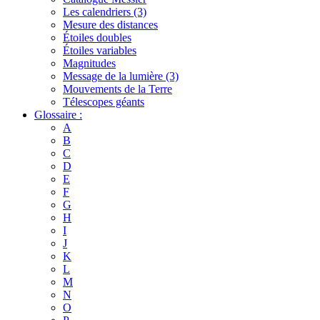
Les calendriers (3)
Mesure des distances
Étoiles doubles
Étoiles variables
Magnitudes
Message de la lumière (3)
Mouvements de la Terre
Télescopes géants
Glossaire :
A
B
C
D
E
F
G
H
I
J
K
L
M
N
O