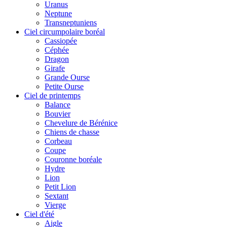
Uranus
Neptune
Transneptuniens
Ciel circumpolaire boréal
Cassiopée
Céphée
Dragon
Girafe
Grande Ourse
Petite Ourse
Ciel de printemps
Balance
Bouvier
Chevelure de Bérénice
Chiens de chasse
Corbeau
Coupe
Couronne boréale
Hydre
Lion
Petit Lion
Sextant
Vierge
Ciel d'été
Aigle