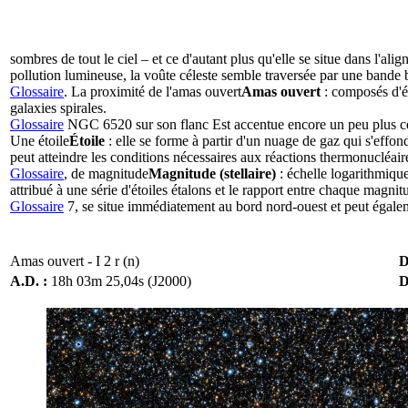
sombres de tout le ciel – et ce d'autant plus qu'elle se situe dans l'al
pollution lumineuse, la voûte céleste semble traversée par une bande b
Glossaire
. La proximité de l'
amas ouvert
Amas ouvert
: composés d'ét
galaxies spirales.
Glossaire
NGC 6520 sur son flanc Est accentue encore un peu plus ce
Une
étoile
Étoile
: elle se forme à partir d'un nuage de gaz qui s'effon
peut atteindre les conditions nécessaires aux réactions thermonucléair
Glossaire
, de
magnitude
Magnitude (stellaire)
: échelle logarithmique
attribué à une série d'étoiles étalons et le rapport entre chaque magnit
Glossaire
7, se situe immédiatement au bord nord-ouest et peut égalem
Amas ouvert - I 2 r (n)
D
A.D. :
18h 03m 25,04s (J2000)
D