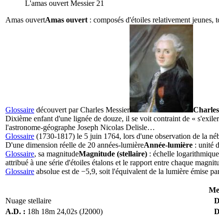
L'amas ouvert Messier 21
Amas ouvert
Amas ouvert
: composés d'étoiles relativement jeunes, t
Glossaire
découvert par
Charles Messier
Charles
Dixième enfant d'une lignée de douze, il se voit contraint de « s'exile
l'astronome-géographe Joseph Nicolas Delisle…
Glossaire
(1730-1817) le 5 juin 1764, lors d'une observation de la néb
D'une dimension réelle de 20
années-lumière
Année-lumière
: unité 
Glossaire
, sa
magnitude
Magnitude (stellaire)
: échelle logarithmique 
attribué à une série d'étoiles étalons et le rapport entre chaque magnit
Glossaire
absolue est de −5,9, soit l'équivalent de la lumière émise par
Me
Nuage stellaire
D
A.D. :
18h 18m 24,02s (J2000)
D