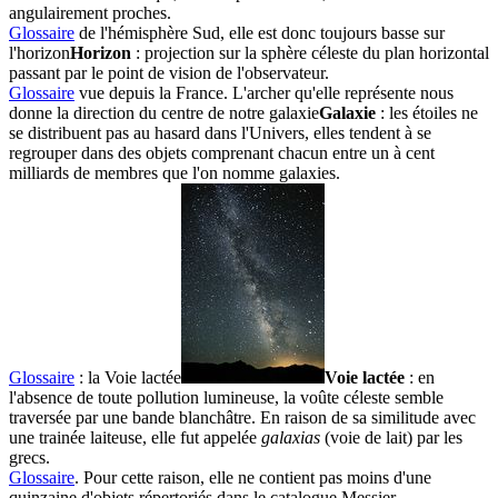
angulairement proches.
Glossaire
de l'hémisphère Sud, elle est donc toujours basse sur
l'
horizon
Horizon
: projection sur la sphère céleste du plan horizontal
passant par le point de vision de l'observateur.
Glossaire
vue depuis la France. L'archer qu'elle représente nous
donne la direction du centre de notre
galaxie
Galaxie
: les étoiles ne
se distribuent pas au hasard dans l'Univers, elles tendent à se
regrouper dans des objets comprenant chacun entre un à cent
milliards de membres que l'on nomme galaxies.
Glossaire
: la
Voie lactée
Voie lactée
: en
l'absence de toute pollution lumineuse, la voûte céleste semble
traversée par une bande blanchâtre. En raison de sa similitude avec
une trainée laiteuse, elle fut appelée
galaxias
(voie de lait) par les
grecs.
Glossaire
. Pour cette raison, elle ne contient pas moins d'une
quinzaine d'objets répertoriés dans le
catalogue Messier