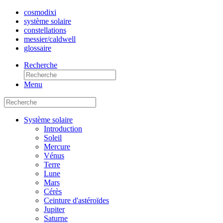
cosmo
dixi
système solaire
constellations
messier/caldwell
glossaire
Recherche
Menu
Système solaire
Introduction
Soleil
Mercure
Vénus
Terre
Lune
Mars
Cérès
Ceinture d'astéroïdes
Jupiter
Saturne