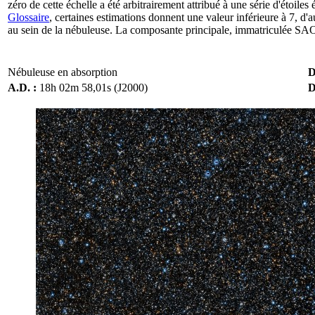
zéro de cette échelle a été arbitrairement attribué à une série d'étoiles
Glossaire
, certaines estimations donnent une valeur inférieure à 7, d'au
au sein de la nébuleuse. La composante principale, immatriculée SA
Nébuleuse en absorption
D
A.D. :
18h 02m 58,01s (J2000)
D