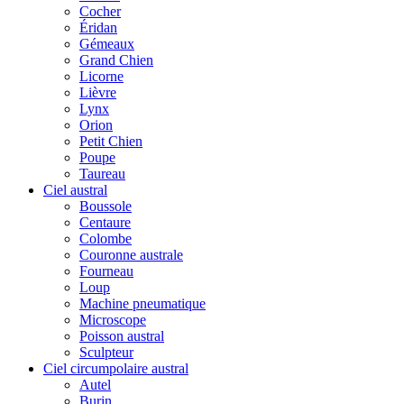
Cocher
Éridan
Gémeaux
Grand Chien
Licorne
Lièvre
Lynx
Orion
Petit Chien
Poupe
Taureau
Ciel austral
Boussole
Centaure
Colombe
Couronne australe
Fourneau
Loup
Machine pneumatique
Microscope
Poisson austral
Sculpteur
Ciel circumpolaire austral
Autel
Burin