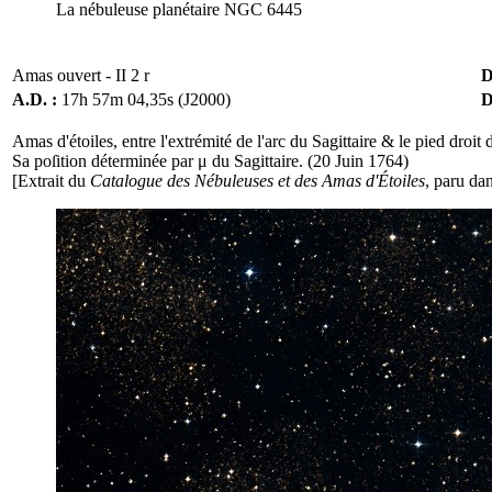
La nébuleuse planétaire NGC 6445
Amas ouvert - II 2 r
D
A.D. :
17h 57m 04,35s (J2000)
D
Amas d'étoiles, entre l'extrémité de l'arc du Sagittaire & le pied droit d
Sa poſition déterminée par μ du Sagittaire. (20 Juin 1764)
[Extrait du
Catalogue des Nébuleuses et des Amas d'Étoiles
, paru da