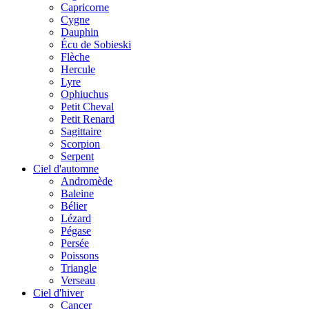
Capricorne
Cygne
Dauphin
Écu de Sobieski
Flèche
Hercule
Lyre
Ophiuchus
Petit Cheval
Petit Renard
Sagittaire
Scorpion
Serpent
Ciel d'automne
Andromède
Baleine
Bélier
Lézard
Pégase
Persée
Poissons
Triangle
Verseau
Ciel d'hiver
Cancer