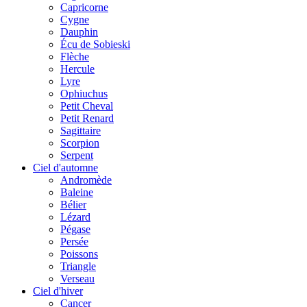
Capricorne
Cygne
Dauphin
Écu de Sobieski
Flèche
Hercule
Lyre
Ophiuchus
Petit Cheval
Petit Renard
Sagittaire
Scorpion
Serpent
Ciel d'automne
Andromède
Baleine
Bélier
Lézard
Pégase
Persée
Poissons
Triangle
Verseau
Ciel d'hiver
Cancer