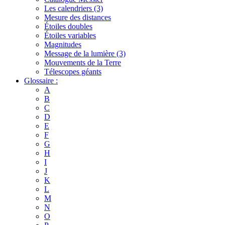
Les calendriers (3)
Mesure des distances
Étoiles doubles
Étoiles variables
Magnitudes
Message de la lumière (3)
Mouvements de la Terre
Télescopes géants
Glossaire :
A
B
C
D
E
F
G
H
I
J
K
L
M
N
O