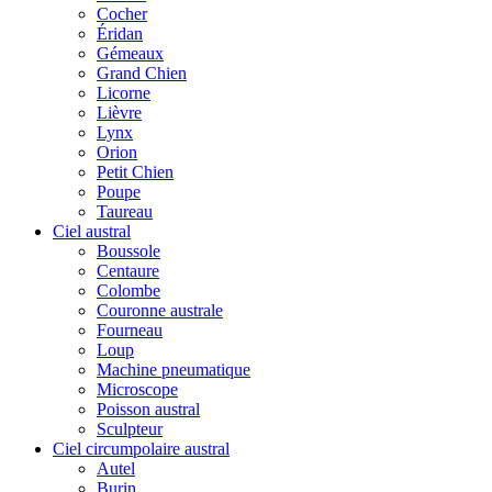
Cocher
Éridan
Gémeaux
Grand Chien
Licorne
Lièvre
Lynx
Orion
Petit Chien
Poupe
Taureau
Ciel austral
Boussole
Centaure
Colombe
Couronne australe
Fourneau
Loup
Machine pneumatique
Microscope
Poisson austral
Sculpteur
Ciel circumpolaire austral
Autel
Burin