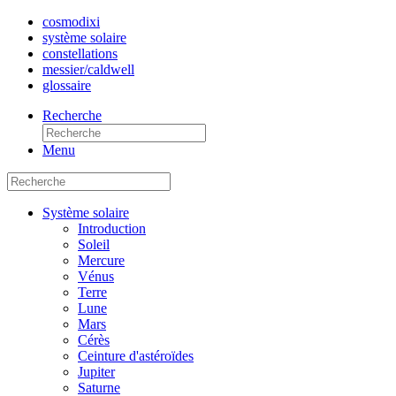
cosmo
dixi
système solaire
constellations
messier/caldwell
glossaire
Recherche
Menu
Système solaire
Introduction
Soleil
Mercure
Vénus
Terre
Lune
Mars
Cérès
Ceinture d'astéroïdes
Jupiter
Saturne