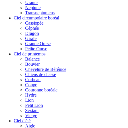
Uranus
Neptune
Transneptuniens
Ciel circumpolaire boréal
Cassiopée
Céphée
Dragon
Girafe
Grande Ourse
Petite Ourse
Ciel de printemps
Balance
Bouvier
Chevelure de Bérénice
Chiens de chasse
Corbeau
Coupe
Couronne boréale
Hydre
Lion
Petit Lion
Sextant
Vierge
Ciel d'été
Aigle