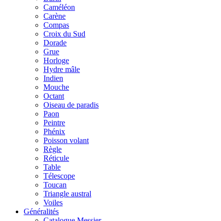
Caméléon
Carène
Compas
Croix du Sud
Dorade
Grue
Horloge
Hydre mâle
Indien
Mouche
Octant
Oiseau de paradis
Paon
Peintre
Phénix
Poisson volant
Règle
Réticule
Table
Télescope
Toucan
Triangle austral
Voiles
Généralités
Catalogue Messier