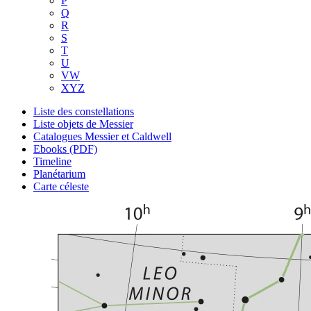
P
Q
R
S
T
U
VW
XYZ
Liste des constellations
Liste objets de Messier
Catalogues Messier et Caldwell
Ebooks (PDF)
Timeline
Planétarium
Carte céleste