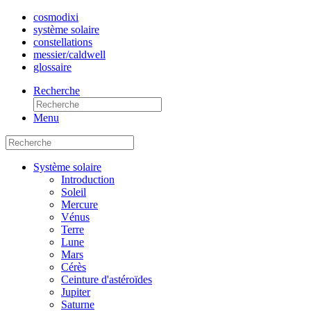
cosmo
dixi
système solaire
constellations
messier/caldwell
glossaire
Recherche
Menu
Système solaire
Introduction
Soleil
Mercure
Vénus
Terre
Lune
Mars
Cérès
Ceinture d'astéroïdes
Jupiter
Saturne