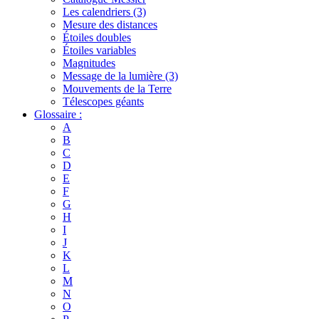
Les calendriers (3)
Mesure des distances
Étoiles doubles
Étoiles variables
Magnitudes
Message de la lumière (3)
Mouvements de la Terre
Télescopes géants
Glossaire :
A
B
C
D
E
F
G
H
I
J
K
L
M
N
O