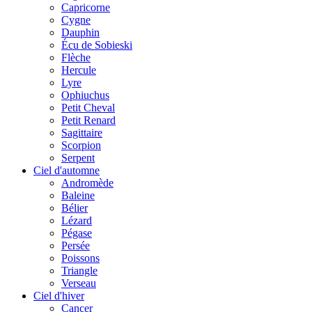
Capricorne
Cygne
Dauphin
Écu de Sobieski
Flèche
Hercule
Lyre
Ophiuchus
Petit Cheval
Petit Renard
Sagittaire
Scorpion
Serpent
Ciel d'automne
Andromède
Baleine
Bélier
Lézard
Pégase
Persée
Poissons
Triangle
Verseau
Ciel d'hiver
Cancer