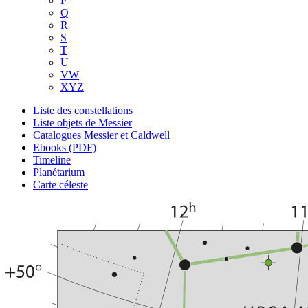
P
Q
R
S
T
U
VW
XYZ
Liste des constellations
Liste objets de Messier
Catalogues Messier et Caldwell
Ebooks (PDF)
Timeline
Planétarium
Carte céleste