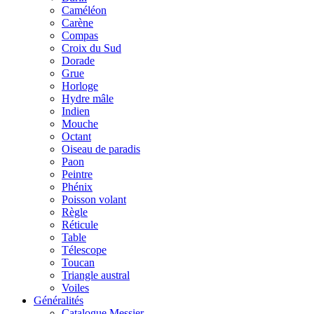
Caméléon
Carène
Compas
Croix du Sud
Dorade
Grue
Horloge
Hydre mâle
Indien
Mouche
Octant
Oiseau de paradis
Paon
Peintre
Phénix
Poisson volant
Règle
Réticule
Table
Télescope
Toucan
Triangle austral
Voiles
Généralités
Catalogue Messier