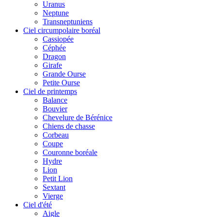
Uranus
Neptune
Transneptuniens
Ciel circumpolaire boréal
Cassiopée
Céphée
Dragon
Girafe
Grande Ourse
Petite Ourse
Ciel de printemps
Balance
Bouvier
Chevelure de Bérénice
Chiens de chasse
Corbeau
Coupe
Couronne boréale
Hydre
Lion
Petit Lion
Sextant
Vierge
Ciel d'été
Aigle