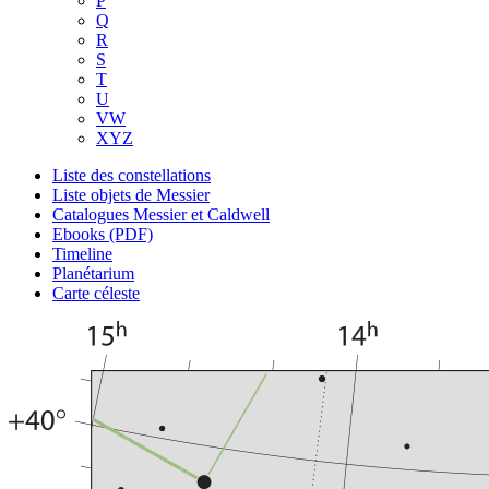
P
Q
R
S
T
U
VW
XYZ
Liste des constellations
Liste objets de Messier
Catalogues Messier et Caldwell
Ebooks (PDF)
Timeline
Planétarium
Carte céleste