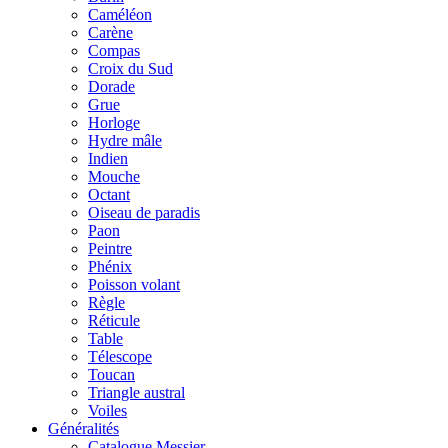
Caméléon
Carène
Compas
Croix du Sud
Dorade
Grue
Horloge
Hydre mâle
Indien
Mouche
Octant
Oiseau de paradis
Paon
Peintre
Phénix
Poisson volant
Règle
Réticule
Table
Télescope
Toucan
Triangle austral
Voiles
Généralités
Catalogue Messier