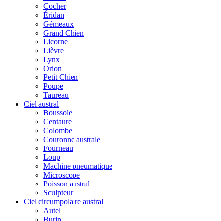
Cocher
Éridan
Gémeaux
Grand Chien
Licorne
Lièvre
Lynx
Orion
Petit Chien
Poupe
Taureau
Ciel austral
Boussole
Centaure
Colombe
Couronne australe
Fourneau
Loup
Machine pneumatique
Microscope
Poisson austral
Sculpteur
Ciel circumpolaire austral
Autel
Burin