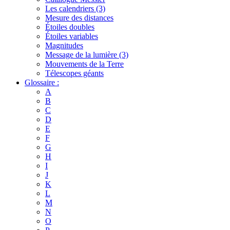
Les calendriers (3)
Mesure des distances
Étoiles doubles
Étoiles variables
Magnitudes
Message de la lumière (3)
Mouvements de la Terre
Télescopes géants
Glossaire :
A
B
C
D
E
F
G
H
I
J
K
L
M
N
O