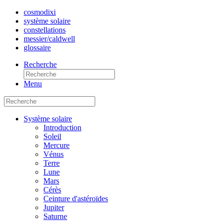
cosmo
dixi
système solaire
constellations
messier/caldwell
glossaire
Recherche
Menu
Système solaire
Introduction
Soleil
Mercure
Vénus
Terre
Lune
Mars
Cérès
Ceinture d'astéroïdes
Jupiter
Saturne