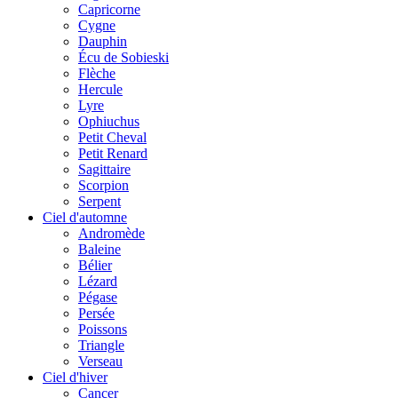
Capricorne
Cygne
Dauphin
Écu de Sobieski
Flèche
Hercule
Lyre
Ophiuchus
Petit Cheval
Petit Renard
Sagittaire
Scorpion
Serpent
Ciel d'automne
Andromède
Baleine
Bélier
Lézard
Pégase
Persée
Poissons
Triangle
Verseau
Ciel d'hiver
Cancer