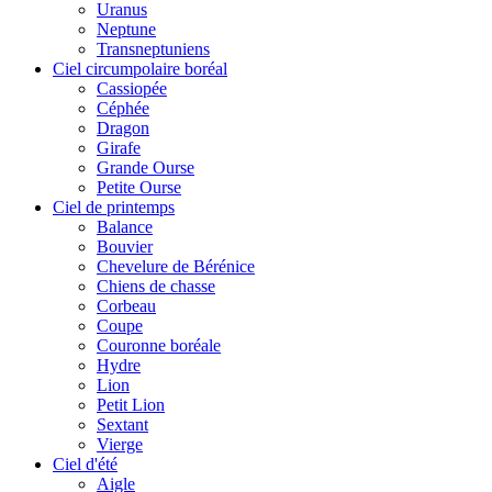
Uranus
Neptune
Transneptuniens
Ciel circumpolaire boréal
Cassiopée
Céphée
Dragon
Girafe
Grande Ourse
Petite Ourse
Ciel de printemps
Balance
Bouvier
Chevelure de Bérénice
Chiens de chasse
Corbeau
Coupe
Couronne boréale
Hydre
Lion
Petit Lion
Sextant
Vierge
Ciel d'été
Aigle