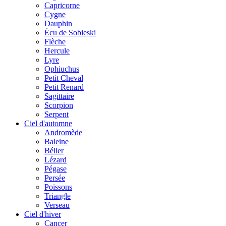
Capricorne
Cygne
Dauphin
Écu de Sobieski
Flèche
Hercule
Lyre
Ophiuchus
Petit Cheval
Petit Renard
Sagittaire
Scorpion
Serpent
Ciel d'automne
Andromède
Baleine
Bélier
Lézard
Pégase
Persée
Poissons
Triangle
Verseau
Ciel d'hiver
Cancer