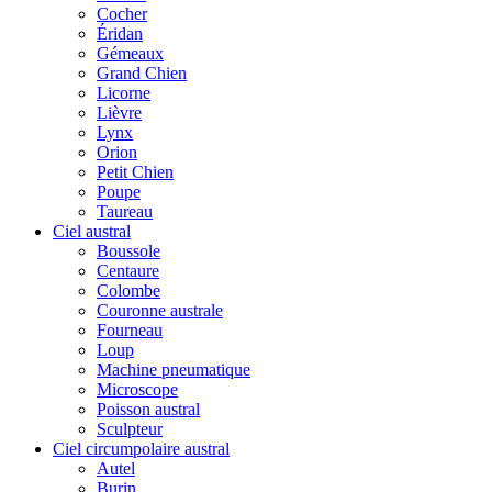
Cocher
Éridan
Gémeaux
Grand Chien
Licorne
Lièvre
Lynx
Orion
Petit Chien
Poupe
Taureau
Ciel austral
Boussole
Centaure
Colombe
Couronne australe
Fourneau
Loup
Machine pneumatique
Microscope
Poisson austral
Sculpteur
Ciel circumpolaire austral
Autel
Burin