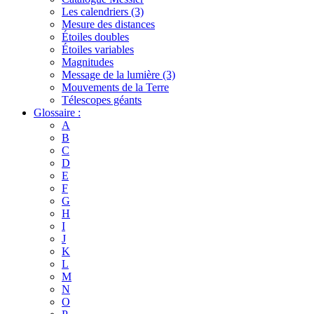
Les calendriers (3)
Mesure des distances
Étoiles doubles
Étoiles variables
Magnitudes
Message de la lumière (3)
Mouvements de la Terre
Télescopes géants
Glossaire :
A
B
C
D
E
F
G
H
I
J
K
L
M
N
O