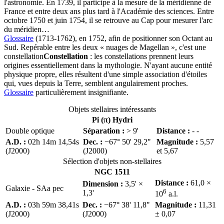
l'astronomie. En 1739, il participe à la mesure de la méridienne de
France et entre deux ans plus tard à l'Académie des sciences. Entre
octobre 1750 et juin 1754, il se retrouve au Cap pour mesurer l'arc
du méridien…
Glossaire
(1713-1762), en 1752, afin de positionner son Octant au
Sud. Repérable entre les deux « nuages de Magellan », c'est une
constellation
Constellation
: les constellations prennent leurs
origines essentiellement dans la mythologie. N'ayant aucune entité
physique propre, elles résultent d'une simple association d'étoiles
qui, vues depuis la Terre, semblent angulairement proches.
Glossaire
particulièrement insignifiante.
Objets stellaires intéressants
Pi (π) Hydri
Double optique
Séparation :
> 9'
Distance :
- -
A.D. :
02h 14m 14,54s
Dec. :
−67° 50' 29,2"
Magnitude :
5,57
(J2000)
(J2000)
et 5,67
Sélection d'objets non-stellaires
NGC 1511
Distance :
61,0 ×
Dimension :
3,5' ×
Galaxie - SAa pec
6
1,3'
10
a.l.
A.D. :
03h 59m 38,41s
Dec. :
−67° 38' 11,8"
Magnitude :
11,31
(J2000)
(J2000)
± 0,07