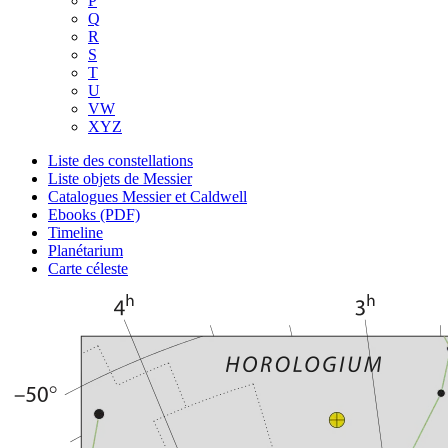
P
Q
R
S
T
U
VW
XYZ
Liste des constellations
Liste objets de Messier
Catalogues Messier et Caldwell
Ebooks (PDF)
Timeline
Planétarium
Carte céleste