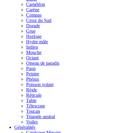
Caméléon
Carène
Compas
Croix du Sud
Dorade
Grue
Horloge
Hydre mâle
Indien
Mouche
Octant
Oiseau de paradis
Paon
Peintre
Phénix
Poisson volant
Règle
Réticule
Table
Télescope
Toucan
Triangle austral
Voiles
Généralités
Catalogue Messier