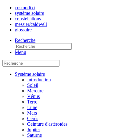
cosmo
dixi
système solaire
constellations
messier/caldwell
glossaire
Recherche
Menu
Système solaire
Introduction
Soleil
Mercure
Vénus
Terre
Lune
Mars
Cérès
Ceinture d'astéroïdes
Jupiter
Saturne