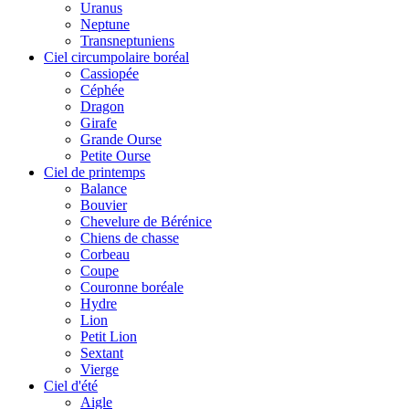
Uranus
Neptune
Transneptuniens
Ciel circumpolaire boréal
Cassiopée
Céphée
Dragon
Girafe
Grande Ourse
Petite Ourse
Ciel de printemps
Balance
Bouvier
Chevelure de Bérénice
Chiens de chasse
Corbeau
Coupe
Couronne boréale
Hydre
Lion
Petit Lion
Sextant
Vierge
Ciel d'été
Aigle