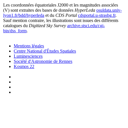
Les coordonnées équatoriales J2000 et les magnitudes associées
(V) sont extraites des bases de données
HyperLeda
osuldata.univ-
lyon1.fr/bdd/hyperleda
et du
CDS Portal
cdsportal.u-strasbg.fr
.
Sauf mention contraire, les illustrations sont issues des différents
catalogues du
Digitized Sky Survey
archive.stsci.edu/cgi-
bin/dss_form
.
Mentions légales
Centre National d'Études Spatiales
Luminesciences
Société d'Astronomie de Rennes
Kosmos 22