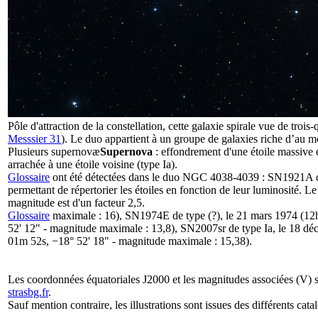
Pôle d'attraction de la constellation, cette galaxie spirale vue de trois-q
Messsier 31
). Le duo appartient à un groupe de galaxies riche d’au 
Plusieurs
supernovæ
Supernova
: effondrement d'une étoile massive e
arrachée à une étoile voisine (type Ia).
Glossaire
ont été détectées dans le duo NGC 4038-4039 : SN1921A de
permettant de répertorier les étoiles en fonction de leur luminosité. Le 
magnitude est d'un facteur 2,5.
Glossaire
maximale : 16), SN1974E de type (?), le 21 mars 1974 (12
52' 12" - magnitude maximale : 13,8), SN2007sr de type Ia, le 18 d
01m 52s, −18° 52' 18" - magnitude maximale : 15,38).
Les coordonnées équatoriales J2000 et les magnitudes associées (V) 
strasbg.fr
.
Sauf mention contraire, les illustrations sont issues des différents cat