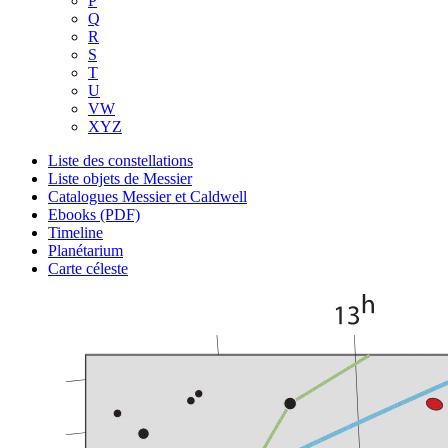
P
Q
R
S
T
U
VW
XYZ
Liste des constellations
Liste objets de Messier
Catalogues Messier et Caldwell
Ebooks (PDF)
Timeline
Planétarium
Carte céleste