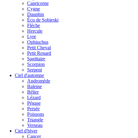
Capricorne
Cygne
Dauphin
Écu de Sobieski
Flèche
Hercule
Lyre
Ophiuchus
Petit Cheval
Petit Renard
Sagittaire
Scorpion
Serpent
Ciel d'automne
Andromède
Baleine
Bélier
Lézard
Pégase
Persée
Poissons
Triangle
Verseau
Ciel d'hiver
Cancer