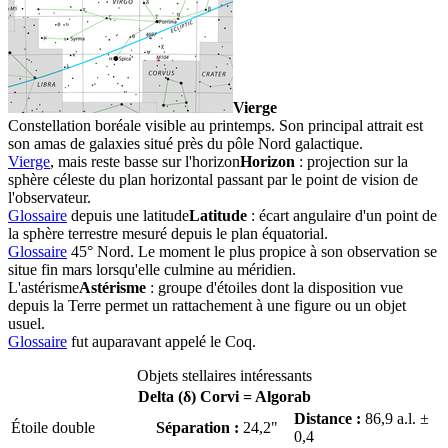
Vierge
Constellation boréale visible au printemps. Son principal attrait est
son amas de galaxies situé près du pôle Nord galactique.
Vierge
, mais reste basse sur l'
horizon
Horizon
: projection sur la
sphère céleste du plan horizontal passant par le point de vision de
l'observateur.
Glossaire
depuis une
latitude
Latitude
: écart angulaire d'un point de
la sphère terrestre mesuré depuis le plan équatorial.
Glossaire
45° Nord. Le moment le plus propice à son observation se
situe fin mars lorsqu'elle culmine au méridien.
L'
astérisme
Astérisme
: groupe d'étoiles dont la disposition vue
depuis la Terre permet un rattachement à une figure ou un objet
usuel.
Glossaire
fut auparavant appelé le Coq.
Objets stellaires intéressants
Delta (δ) Corvi =
Algorab
Distance :
86,9 a.l. ±
Étoile double
Séparation :
24,2"
0,4