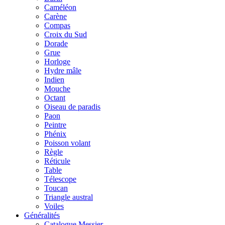
Caméléon
Carène
Compas
Croix du Sud
Dorade
Grue
Horloge
Hydre mâle
Indien
Mouche
Octant
Oiseau de paradis
Paon
Peintre
Phénix
Poisson volant
Règle
Réticule
Table
Télescope
Toucan
Triangle austral
Voiles
Généralités
Catalogue Messier