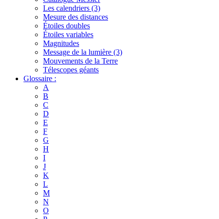
Les calendriers (3)
Mesure des distances
Étoiles doubles
Étoiles variables
Magnitudes
Message de la lumière (3)
Mouvements de la Terre
Télescopes géants
Glossaire :
A
B
C
D
E
F
G
H
I
J
K
L
M
N
O