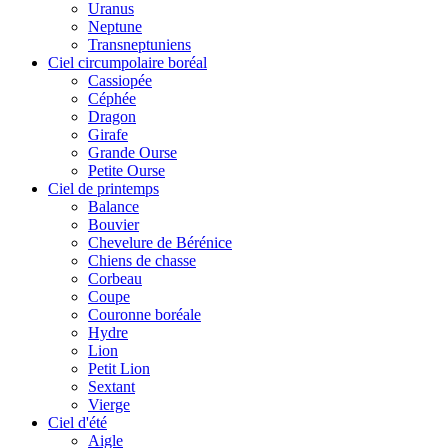
Uranus
Neptune
Transneptuniens
Ciel circumpolaire boréal
Cassiopée
Céphée
Dragon
Girafe
Grande Ourse
Petite Ourse
Ciel de printemps
Balance
Bouvier
Chevelure de Bérénice
Chiens de chasse
Corbeau
Coupe
Couronne boréale
Hydre
Lion
Petit Lion
Sextant
Vierge
Ciel d'été
Aigle