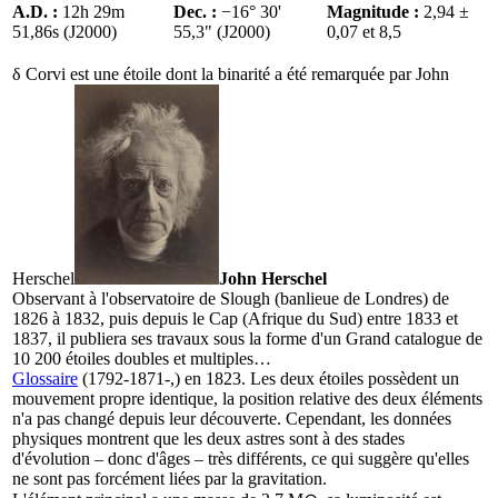
A.D. :
12h 29m
Dec. :
−16° 30'
Magnitude :
2,94 ±
51,86s (J2000)
55,3" (J2000)
0,07 et 8,5
δ Corvi est une étoile dont la binarité a été remarquée par
John
Herschel
John Herschel
Observant à l'observatoire de Slough (banlieue de Londres) de
1826 à 1832, puis depuis le Cap (Afrique du Sud) entre 1833 et
1837, il publiera ses travaux sous la forme d'un Grand catalogue de
10 200 étoiles doubles et multiples…
Glossaire
(1792-1871-,) en 1823. Les deux étoiles possèdent un
mouvement propre identique, la position relative des deux éléments
n'a pas changé depuis leur découverte. Cependant, les données
physiques montrent que les deux astres sont à des stades
d'évolution – donc d'âges – très différents, ce qui suggère qu'elles
ne sont pas forcément liées par la gravitation.