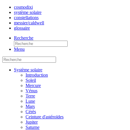
cosmo
dixi
système solaire
constellations
messier/caldwell
glossaire
Recherche
Menu
Système solaire
Introduction
Soleil
Mercure
Vénus
Terre
Lune
Mars
Cérès
Ceinture d'astéroïdes
Jupiter
Saturne