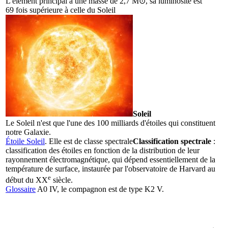
L'élément principal a une masse de 2,7 M⊙, sa luminosité est
69 fois supérieure à celle du
Soleil
Soleil
Le Soleil n'est que l'une des 100 milliards d'étoiles qui constituent
notre Galaxie.
Étoile Soleil
. Elle est de
classe spectrale
Classification spectrale
:
classification des étoiles en fonction de la distribution de leur
rayonnement électromagnétique, qui dépend essentiellement de la
température de surface, instaurée par l'observatoire de Harvard au
e
début du XX
siècle.
Glossaire
A0 IV, le compagnon est de type K2 V.