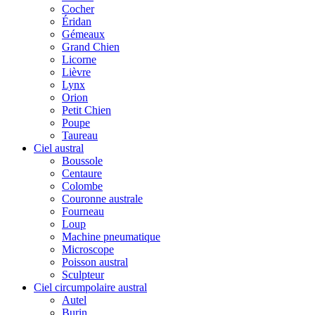
Cocher
Éridan
Gémeaux
Grand Chien
Licorne
Lièvre
Lynx
Orion
Petit Chien
Poupe
Taureau
Ciel austral
Boussole
Centaure
Colombe
Couronne australe
Fourneau
Loup
Machine pneumatique
Microscope
Poisson austral
Sculpteur
Ciel circumpolaire austral
Autel
Burin