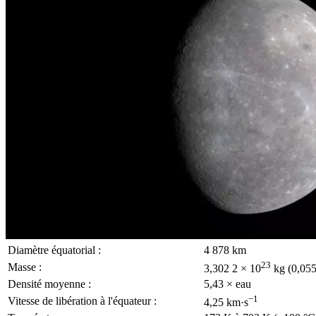
Diamètre équatorial :
4 878 km
23
Masse :
3,302 2 × 10
kg (0,055
Densité moyenne :
5,43 × eau
−1
Vitesse de libération à l'équateur :
4,25 km·s