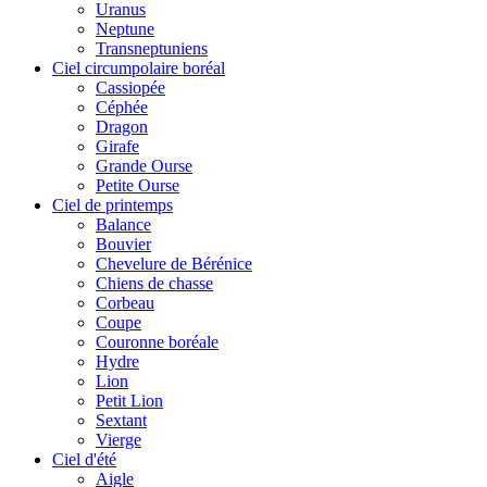
Uranus
Neptune
Transneptuniens
Ciel circumpolaire boréal
Cassiopée
Céphée
Dragon
Girafe
Grande Ourse
Petite Ourse
Ciel de printemps
Balance
Bouvier
Chevelure de Bérénice
Chiens de chasse
Corbeau
Coupe
Couronne boréale
Hydre
Lion
Petit Lion
Sextant
Vierge
Ciel d'été
Aigle