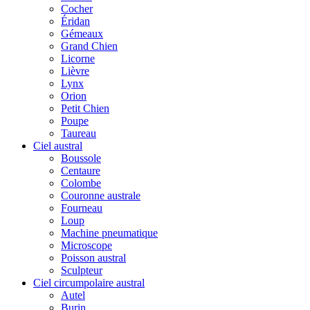
Cocher
Éridan
Gémeaux
Grand Chien
Licorne
Lièvre
Lynx
Orion
Petit Chien
Poupe
Taureau
Ciel austral
Boussole
Centaure
Colombe
Couronne australe
Fourneau
Loup
Machine pneumatique
Microscope
Poisson austral
Sculpteur
Ciel circumpolaire austral
Autel
Burin