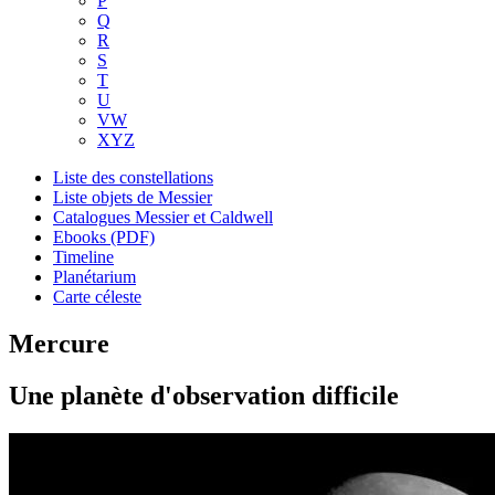
P
Q
R
S
T
U
VW
XYZ
Liste des constellations
Liste objets de Messier
Catalogues Messier et Caldwell
Ebooks (PDF)
Timeline
Planétarium
Carte céleste
Mercure
Une planète d'observation difficile