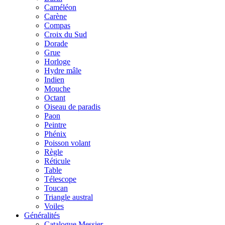
Caméléon
Carène
Compas
Croix du Sud
Dorade
Grue
Horloge
Hydre mâle
Indien
Mouche
Octant
Oiseau de paradis
Paon
Peintre
Phénix
Poisson volant
Règle
Réticule
Table
Télescope
Toucan
Triangle austral
Voiles
Généralités
Catalogue Messier