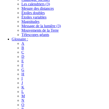
Les calendriers (3)
Mesure des distances
Étoiles doubles
Étoiles variables
Magnitudes
Message de la lumière (3)
Mouvements de la Terre
Télescopes géants
Glossaire :
A
B
C
D
E
F
G
H
I
J
K
L
M
N
O