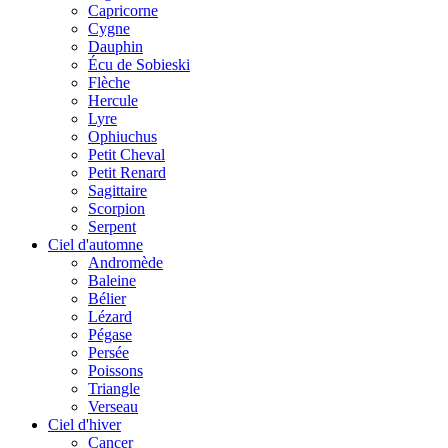
Capricorne
Cygne
Dauphin
Écu de Sobieski
Flèche
Hercule
Lyre
Ophiuchus
Petit Cheval
Petit Renard
Sagittaire
Scorpion
Serpent
Ciel d'automne
Andromède
Baleine
Bélier
Lézard
Pégase
Persée
Poissons
Triangle
Verseau
Ciel d'hiver
Cancer