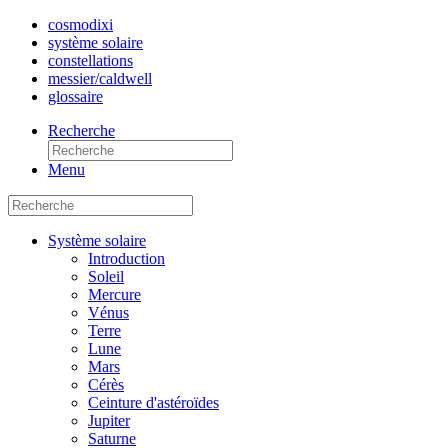
cosmo
dixi
système solaire
constellations
messier/caldwell
glossaire
Recherche
Menu
Système solaire
Introduction
Soleil
Mercure
Vénus
Terre
Lune
Mars
Cérès
Ceinture d'astéroïdes
Jupiter
Saturne