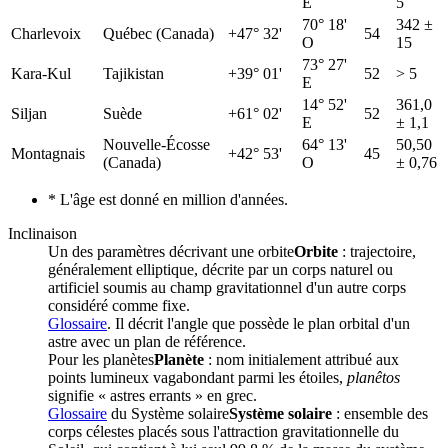
E
5
70° 18'
342 ±
Charlevoix
Québec (Canada)
+47° 32'
54
O
15
73° 27'
Kara-Kul
Tajikistan
+39° 01'
52
> 5
E
14° 52'
361,0
Siljan
Suède
+61° 02'
52
E
± 1,1
Nouvelle-Écosse
64° 13'
50,50
Montagnais
+42° 53'
45
(Canada)
O
± 0,76
* L'âge est donné en million d'années.
Inclinaison
Un des paramètres décrivant une
orbite
Orbite
: trajectoire,
généralement elliptique, décrite par un corps naturel ou
artificiel soumis au champ gravitationnel d'un autre corps
considéré comme fixe.
Glossaire
. Il décrit l'angle que possède le plan orbital d'un
astre avec un plan de référence.
Pour les
planètes
Planète
: nom initialement attribué aux
points lumineux vagabondant parmi les étoiles,
planêtos
signifie « astres errants » en grec.
Glossaire
du
Système solaire
Système solaire
: ensemble des
corps célestes placés sous l'attraction gravitationnelle du