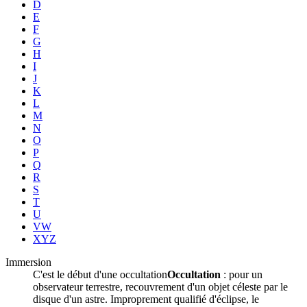
D
E
F
G
H
I
J
K
L
M
N
O
P
Q
R
S
T
U
VW
XYZ
Immersion
C'est le début d'une
occultation
Occultation
: pour un
observateur terrestre, recouvrement d'un objet céleste par le
disque d'un astre. Improprement qualifié d'éclipse, le