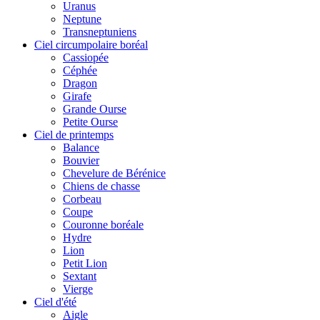
Uranus
Neptune
Transneptuniens
Ciel circumpolaire boréal
Cassiopée
Céphée
Dragon
Girafe
Grande Ourse
Petite Ourse
Ciel de printemps
Balance
Bouvier
Chevelure de Bérénice
Chiens de chasse
Corbeau
Coupe
Couronne boréale
Hydre
Lion
Petit Lion
Sextant
Vierge
Ciel d'été
Aigle