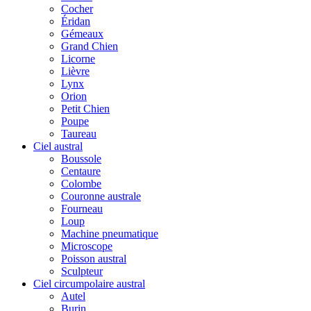
Cocher
Éridan
Gémeaux
Grand Chien
Licorne
Lièvre
Lynx
Orion
Petit Chien
Poupe
Taureau
Ciel austral
Boussole
Centaure
Colombe
Couronne australe
Fourneau
Loup
Machine pneumatique
Microscope
Poisson austral
Sculpteur
Ciel circumpolaire austral
Autel
Burin