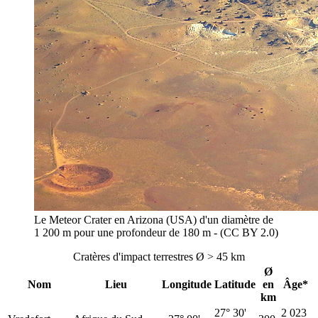
Le Meteor Crater en Arizona (USA) d'un diamètre de
1 200 m pour une profondeur de 180 m - (CC BY 2.0)
Cratères d'impact terrestres Ø > 45 km
Ø
Nom
Lieu
Longitude
Latitude
en
Âge*
km
27° 30'
2 023