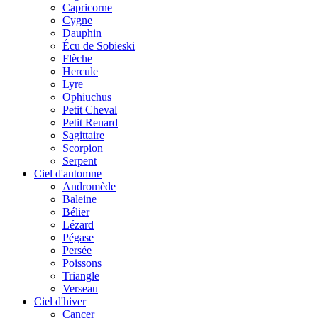
Capricorne
Cygne
Dauphin
Écu de Sobieski
Flèche
Hercule
Lyre
Ophiuchus
Petit Cheval
Petit Renard
Sagittaire
Scorpion
Serpent
Ciel d'automne
Andromède
Baleine
Bélier
Lézard
Pégase
Persée
Poissons
Triangle
Verseau
Ciel d'hiver
Cancer