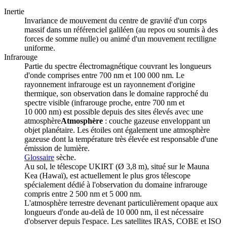
Inertie
Invariance de mouvement du centre de gravité d'un corps
massif dans un référenciel galiléen (au repos ou soumis à des
forces de somme nulle) ou animé d'un mouvement rectiligne
uniforme.
Infrarouge
Partie du spectre électromagnétique couvrant les longueurs
d'onde comprises entre 700 nm et 100 000 nm. Le
rayonnement infrarouge est un rayonnement d'origine
thermique, son observation dans le domaine rapproché du
spectre visible (infrarouge proche, entre 700 nm et
10 000 nm) est possible depuis des sites élevés avec une
atmosphère
Atmosphère
: couche gazeuse enveloppant un
objet planétaire. Les étoiles ont également une atmosphère
gazeuse dont la température très élevée est responsable d'une
émission de lumière.
Glossaire
sèche.
Au sol, le télescope UKIRT (Ø 3,8 m), situé sur le Mauna
Kea (Hawaï), est actuellement le plus gros télescope
spécialement dédié à l'observation du domaine infrarouge
compris entre 2 500 nm et 5 000 nm.
L'atmosphère terrestre devenant particulièrement opaque aux
longueurs d'onde au-delà de 10 000 nm, il est nécessaire
d'observer depuis l'espace. Les satellites IRAS, COBE et ISO