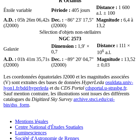
R Octantis
Distance :
1 600
Étoile variable
Période :
405 jours
a.l. ± 100
A.D. :
05h 26m 06,42s
Dec. :
−86° 23' 17,5"
Magnitude :
6,4 à
(J2000)
(J2000)
13,2
Sélection d'objets non-stellaires
NGC 2573
Distance :
111 ×
Dimension :
1,9′ ×
Galaxie
6
0,7
10
a.l.
A.D. :
01h 41m 35,71s
Dec. :
−89° 20' 04,7"
Magnitude :
13,52
(J2000)
(J2000)
± 0,03
Les coordonnées équatoriales J2000 et les magnitudes associées
(V) sont extraites des bases de données
HyperLeda
osuldata.univ-
lyon1.fr/bdd/hyperleda
et du
CDS Portal
cdsportal.u-strasbg.fr
.
Sauf mention contraire, les illustrations sont issues des différents
catalogues du
Digitized Sky Survey
archive.stsci.edu/cgi-
bin/dss_form
.
Mentions légales
Centre National d'Études Spatiales
Luminesciences
Société d'Astronomie de Rennes