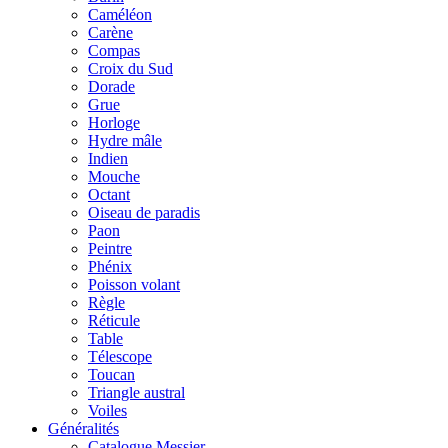
Caméléon
Carène
Compas
Croix du Sud
Dorade
Grue
Horloge
Hydre mâle
Indien
Mouche
Octant
Oiseau de paradis
Paon
Peintre
Phénix
Poisson volant
Règle
Réticule
Table
Télescope
Toucan
Triangle austral
Voiles
Généralités
Catalogue Messier