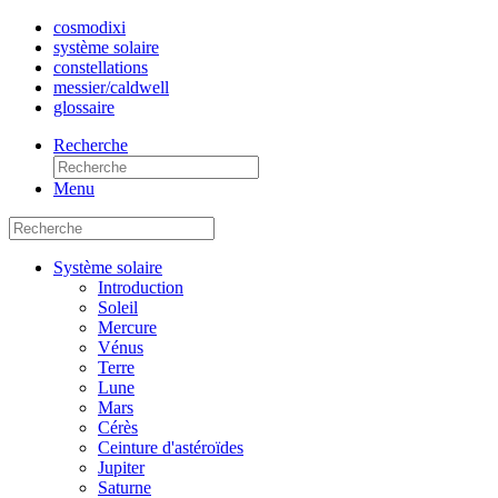
cosmo
dixi
système solaire
constellations
messier/caldwell
glossaire
Recherche
Menu
Système solaire
Introduction
Soleil
Mercure
Vénus
Terre
Lune
Mars
Cérès
Ceinture d'astéroïdes
Jupiter
Saturne