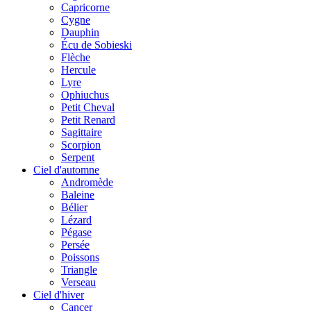
Capricorne
Cygne
Dauphin
Écu de Sobieski
Flèche
Hercule
Lyre
Ophiuchus
Petit Cheval
Petit Renard
Sagittaire
Scorpion
Serpent
Ciel d'automne
Andromède
Baleine
Bélier
Lézard
Pégase
Persée
Poissons
Triangle
Verseau
Ciel d'hiver
Cancer