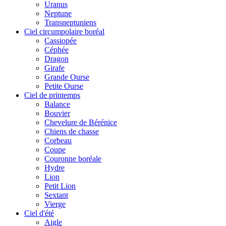
Uranus
Neptune
Transneptuniens
Ciel circumpolaire boréal
Cassiopée
Céphée
Dragon
Girafe
Grande Ourse
Petite Ourse
Ciel de printemps
Balance
Bouvier
Chevelure de Bérénice
Chiens de chasse
Corbeau
Coupe
Couronne boréale
Hydre
Lion
Petit Lion
Sextant
Vierge
Ciel d'été
Aigle