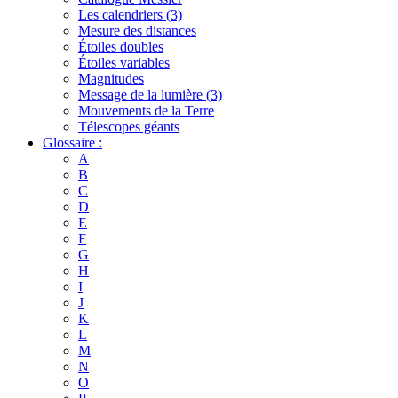
Les calendriers (3)
Mesure des distances
Étoiles doubles
Étoiles variables
Magnitudes
Message de la lumière (3)
Mouvements de la Terre
Télescopes géants
Glossaire :
A
B
C
D
E
F
G
H
I
J
K
L
M
N
O