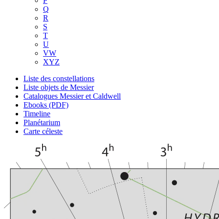
P
Q
R
S
T
U
VW
XYZ
Liste des constellations
Liste objets de Messier
Catalogues Messier et Caldwell
Ebooks (PDF)
Timeline
Planétarium
Carte céleste