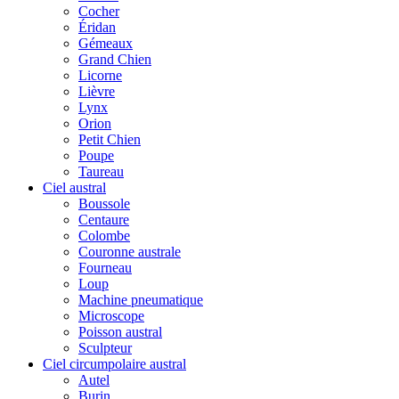
Cocher
Éridan
Gémeaux
Grand Chien
Licorne
Lièvre
Lynx
Orion
Petit Chien
Poupe
Taureau
Ciel austral
Boussole
Centaure
Colombe
Couronne australe
Fourneau
Loup
Machine pneumatique
Microscope
Poisson austral
Sculpteur
Ciel circumpolaire austral
Autel
Burin