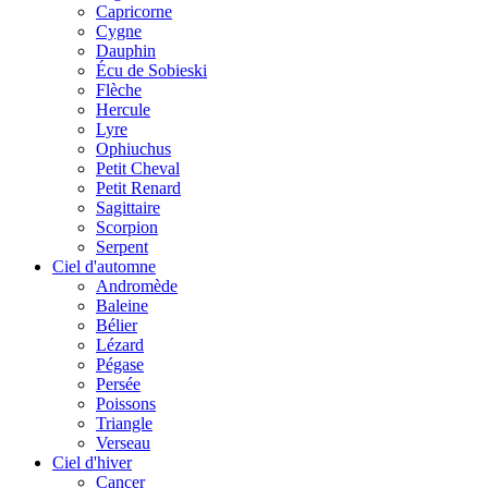
Capricorne
Cygne
Dauphin
Écu de Sobieski
Flèche
Hercule
Lyre
Ophiuchus
Petit Cheval
Petit Renard
Sagittaire
Scorpion
Serpent
Ciel d'automne
Andromède
Baleine
Bélier
Lézard
Pégase
Persée
Poissons
Triangle
Verseau
Ciel d'hiver
Cancer