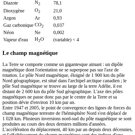
N
Diazote
78,1
2
O
Dioxygène
21,0
2
Argon
Ar
0,93
CO
Gaz carbonique
0,037
2
Néon
Ne
0,002
H
O
Vapeur d'eau
(variable) < 4
2
Le champ magnétique
La Terre se comporte comme un gigantesque aimant : un dipôle
magnétique dont l'orientation ne se superpose pas sur l'axe de
rotation. Le pôle Nord magnétique, éloigné de 1 900 km du pôle
Nord géographique, est situé dans l'archipel arctique canadien ; le
pôle Sud magnétique se trouve au large de la terre Adélie, il est
distant de 2 600 km du pôle Sud géographique. L'axe des pôles
magnétiques ne passe donc pas par le centre de la Terre et sa
position dévie d'environ 10 km par an.
Entre 1947 et 2005, le point de convergence des lignes de forces du
champ magnétique terrestre de l'hémisphère Nord s'est déplacé de
1 028 km. Plusieurs inversions nord-sud du pôle magnétique se sont
produites au cours des deux derniers millions d'années.
L'accélération du déplacement, 40 km par an depuis deux décennies,
et l'affaiblissement du champ magnétique sont des indices d'une