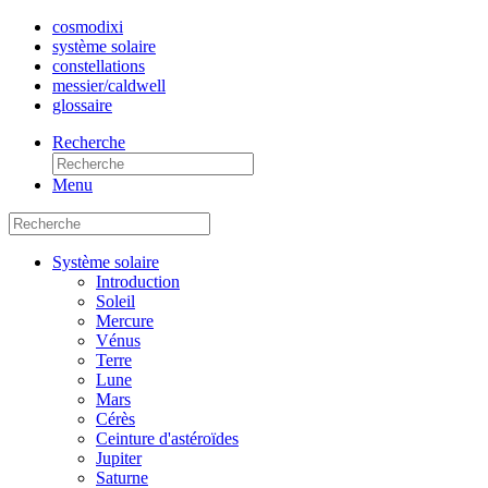
cosmo
dixi
système solaire
constellations
messier/caldwell
glossaire
Recherche
Menu
Système solaire
Introduction
Soleil
Mercure
Vénus
Terre
Lune
Mars
Cérès
Ceinture d'astéroïdes
Jupiter
Saturne