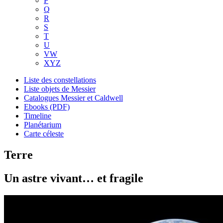
P
Q
R
S
T
U
VW
XYZ
Liste des constellations
Liste objets de Messier
Catalogues Messier et Caldwell
Ebooks (PDF)
Timeline
Planétarium
Carte céleste
Terre
Un astre vivant… et fragile