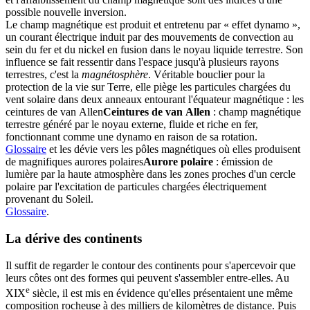
possible nouvelle inversion.
Le champ magnétique est produit et entretenu par « effet dynamo »,
un courant électrique induit par des mouvements de convection au
sein du fer et du nickel en fusion dans le noyau liquide terrestre. Son
influence se fait ressentir dans l'espace jusqu'à plusieurs rayons
terrestres, c'est la
magnétosphère
. Véritable bouclier pour la
protection de la vie sur Terre, elle piège les particules chargées du
vent solaire dans deux anneaux entourant l'équateur magnétique : les
ceintures de van Allen
Ceintures de van Allen
: champ magnétique
terrestre généré par le noyau externe, fluide et riche en fer,
fonctionnant comme une dynamo en raison de sa rotation.
Glossaire
et les dévie vers les pôles magnétiques où elles produisent
de magnifiques
aurores polaires
Aurore polaire
: émission de
lumière par la haute atmosphère dans les zones proches d'un cercle
polaire par l'excitation de particules chargées électriquement
provenant du Soleil.
Glossaire
.
La dérive des continents
Il suffit de regarder le contour des continents pour s'apercevoir que
leurs côtes ont des formes qui peuvent s'assembler entre-elles. Au
e
XIX
siècle, il est mis en évidence qu'elles présentaient une même
composition rocheuse à des milliers de kilomètres de distance. Puis