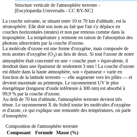
Structure verticale de l'atmosphère terrestre -
[Encylopædia Universalis - CC BY-NC]
La couche suivante, se situant entre 10 et 70 km d'altitude, est la
stratosphère
. Elle doit son nom au fait que l'air s'y déplace en
couches horizontales (strates) et non par remous comme dans la
troposphère. La température y remonte en raison de l'absorption des
photons ultraviolets par la couche d'ozone.
La molécule d'ozone est une forme d'oxygène, mais composée de
trois atomes d'oxygène (O
) au lieu de deux. Si tout l'ozone de notre
3
atmosphère était concentré en une « couche pure » équivalente, il
tiendrait dans une épaisseur de seulement 3 mm ! La couche d'ozone
est diluée dans la haute atmosphère, son « épaisseur » varie en
fonction de la latitude terrestre — elle augmente vers les pôles — et
devient maximale au printemps. Le rayonnement UV le plus
énergétique (longueur d'onde inférieure à 300 nm) est absorbé à
99,9 % par la couche d'ozone.
Au delà de 70 km d'altitude, l'atmosphère terrestre devient très
ténue. Le rayonnement X du Soleil ionise les molécules d'oxygène
et d'azote, ce qui explique une remontée des températures, on parle
d'
ionosphère
.
Composition de l'atmosphère terrestre
Composant
Formule
Masse (%)