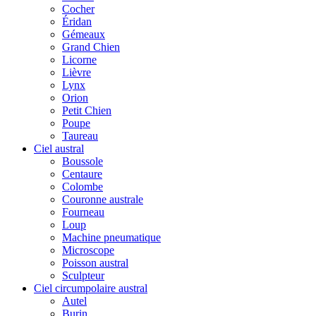
Cocher
Éridan
Gémeaux
Grand Chien
Licorne
Lièvre
Lynx
Orion
Petit Chien
Poupe
Taureau
Ciel austral
Boussole
Centaure
Colombe
Couronne australe
Fourneau
Loup
Machine pneumatique
Microscope
Poisson austral
Sculpteur
Ciel circumpolaire austral
Autel
Burin