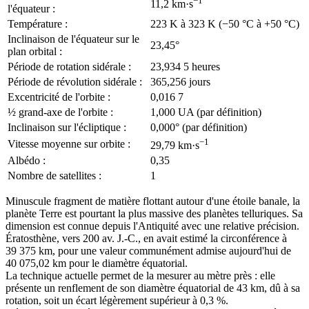
−1
11,2 km·s
l'équateur :
Température :
223 K à 323 K (−50 °C à +50 °C)
Inclinaison de l'équateur sur le
23,45°
plan orbital :
Période de rotation sidérale :
23,934 5 heures
Période de révolution sidérale :
365,256 jours
Excentricité de l'orbite :
0,016 7
½ grand-axe de l'orbite :
1,000 UA (par définition)
Inclinaison sur l'écliptique :
0,000° (par définition)
−1
Vitesse moyenne sur orbite :
29,79 km·s
Albédo :
0,35
Nombre de satellites :
1
Minuscule fragment de matière flottant autour d'une étoile banale, la
planète Terre est pourtant la plus massive des planètes telluriques. Sa
dimension est connue depuis l'Antiquité avec une relative précision.
Ératosthène, vers 200 av. J.-C., en avait estimé la circonférence à
39 375 km, pour une valeur communément admise aujourd'hui de
40 075,02 km pour le diamètre équatorial.
La technique actuelle permet de la mesurer au mètre près : elle
présente un renflement de son diamètre équatorial de 43 km, dû à sa
rotation, soit un écart légèrement supérieur à 0,3 %.