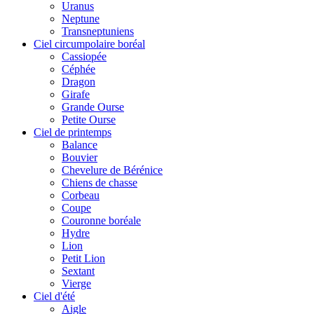
Uranus
Neptune
Transneptuniens
Ciel circumpolaire boréal
Cassiopée
Céphée
Dragon
Girafe
Grande Ourse
Petite Ourse
Ciel de printemps
Balance
Bouvier
Chevelure de Bérénice
Chiens de chasse
Corbeau
Coupe
Couronne boréale
Hydre
Lion
Petit Lion
Sextant
Vierge
Ciel d'été
Aigle