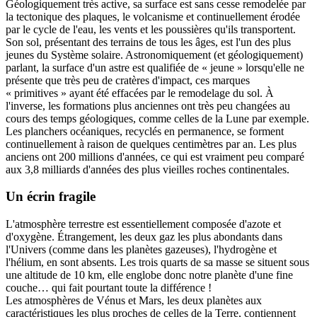
Géologiquement très active, sa surface est sans cesse remodelée par
la tectonique des plaques, le volcanisme et continuellement érodée
par le cycle de l'eau, les vents et les poussières qu'ils transportent.
Son sol, présentant des terrains de tous les âges, est l'un des plus
jeunes du Système solaire. Astronomiquement (et géologiquement)
parlant, la surface d'un astre est qualifiée de « jeune » lorsqu'elle ne
présente que très peu de cratères d'impact, ces marques
« primitives » ayant été effacées par le remodelage du sol. À
l'inverse, les formations plus anciennes ont très peu changées au
cours des temps géologiques, comme celles de la Lune par exemple.
Les planchers océaniques, recyclés en permanence, se forment
continuellement à raison de quelques centimètres par an. Les plus
anciens ont 200 millions d'années, ce qui est vraiment peu comparé
aux 3,8 milliards d'années des plus vieilles roches continentales.
Un écrin fragile
L'atmosphère terrestre est essentiellement composée d'azote et
d'oxygène. Étrangement, les deux gaz les plus abondants dans
l'Univers (comme dans les planètes gazeuses), l'hydrogène et
l'hélium, en sont absents. Les trois quarts de sa masse se situent sous
une altitude de 10 km, elle englobe donc notre planète d'une fine
couche… qui fait pourtant toute la différence !
Les atmosphères de Vénus et Mars, les deux planètes aux
caractéristiques les plus proches de celles de la Terre, contiennent