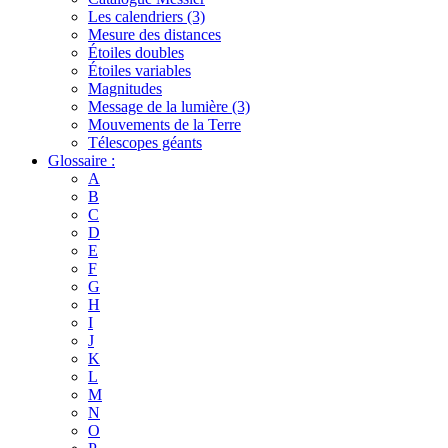
Les calendriers (3)
Mesure des distances
Étoiles doubles
Étoiles variables
Magnitudes
Message de la lumière (3)
Mouvements de la Terre
Télescopes géants
Glossaire :
A
B
C
D
E
F
G
H
I
J
K
L
M
N
O