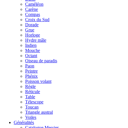
Caméléon
Carène
Compas
Croix du Sud
Dorade
Grue
Horloge
Hydre mâle
Indien
Mouche
Octant
Oiseau de paradis
Paon
Peintre
Phénix
Poisson volant
Règle
Réticule
Table
Télescope
Toucan
Triangle austral
Voiles
Généralités
Catalogue Messier