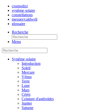
cosmo
dixi
système solaire
constellations
messier/caldwell
glossaire
Recherche
Menu
Système solaire
Introduction
Soleil
Mercure
Vénus
Terre
Lune
Mars
Cérès
Ceinture d'astéroïdes
Jupiter
Saturne