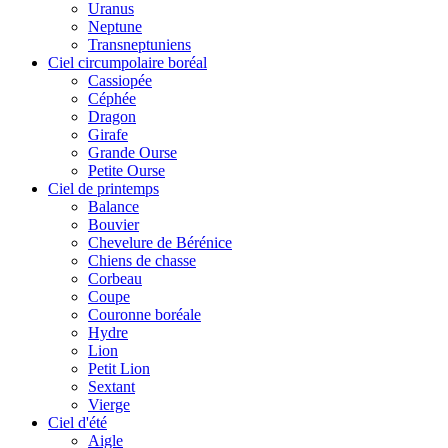
Uranus
Neptune
Transneptuniens
Ciel circumpolaire boréal
Cassiopée
Céphée
Dragon
Girafe
Grande Ourse
Petite Ourse
Ciel de printemps
Balance
Bouvier
Chevelure de Bérénice
Chiens de chasse
Corbeau
Coupe
Couronne boréale
Hydre
Lion
Petit Lion
Sextant
Vierge
Ciel d'été
Aigle