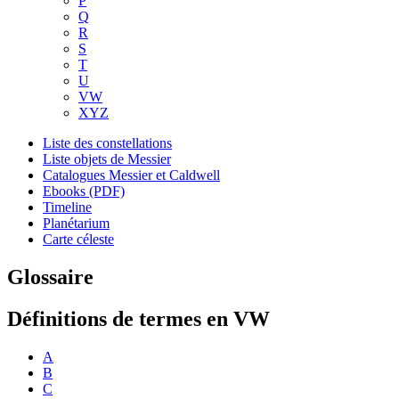
P
Q
R
S
T
U
VW
XYZ
Liste des constellations
Liste objets de Messier
Catalogues Messier et Caldwell
Ebooks (PDF)
Timeline
Planétarium
Carte céleste
Glossaire
Définitions de termes en VW
A
B
C