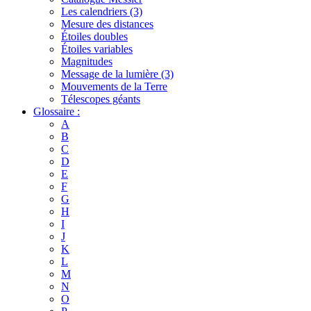
Les calendriers (3)
Mesure des distances
Étoiles doubles
Étoiles variables
Magnitudes
Message de la lumière (3)
Mouvements de la Terre
Télescopes géants
Glossaire :
A
B
C
D
E
F
G
H
I
J
K
L
M
N
O