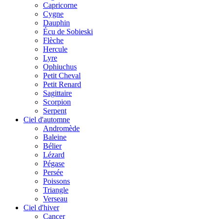
Capricorne
Cygne
Dauphin
Écu de Sobieski
Flèche
Hercule
Lyre
Ophiuchus
Petit Cheval
Petit Renard
Sagittaire
Scorpion
Serpent
Ciel d'automne
Andromède
Baleine
Bélier
Lézard
Pégase
Persée
Poissons
Triangle
Verseau
Ciel d'hiver
Cancer