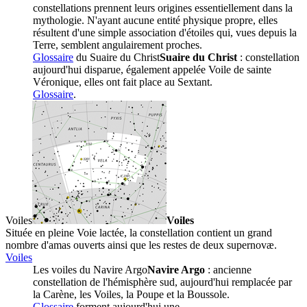
constellations prennent leurs origines essentiellement dans la
mythologie. N'ayant aucune entité physique propre, elles
résultent d'une simple association d'étoiles qui, vues depuis la
Terre, semblent angulairement proches.
Glossaire
du
Suaire du Christ
Suaire du Christ
: constellation
aujourd'hui disparue, également appelée Voile de sainte
Véronique, elles ont fait place au Sextant.
Glossaire
.
Voiles
Voiles
Située en pleine Voie lactée, la constellation contient un grand
nombre d'amas ouverts ainsi que les restes de deux supernovæ.
Voiles
Les voiles du
Navire Argo
Navire Argo
: ancienne
constellation de l'hémisphère sud, aujourd'hui remplacée par
la Carène, les Voiles, la Poupe et la Boussole.
Glossaire
forment aujourd'hui une