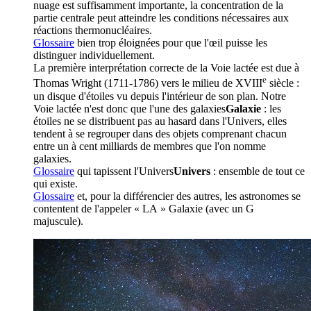
nuage est suffisamment importante, la concentration de la
partie centrale peut atteindre les conditions nécessaires aux
réactions thermonucléaires.
Glossaire
bien trop éloignées pour que l'œil puisse les
distinguer individuellement.
La première interprétation correcte de la Voie lactée est due à
e
Thomas Wright (1711-1786) vers le milieu de XVIII
siècle :
un disque d'étoiles vu depuis l'intérieur de son plan. Notre
Voie lactée n'est donc que l'une des
galaxies
Galaxie
: les
étoiles ne se distribuent pas au hasard dans l'Univers, elles
tendent à se regrouper dans des objets comprenant chacun
entre un à cent milliards de membres que l'on nomme
galaxies.
Glossaire
qui tapissent l'
Univers
Univers
: ensemble de tout ce
qui existe.
Glossaire
et, pour la différencier des autres, les astronomes se
contentent de l'appeler « LA » Galaxie (avec un G
majuscule).