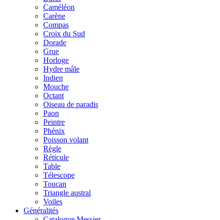
Caméléon
Carène
Compas
Croix du Sud
Dorade
Grue
Horloge
Hydre mâle
Indien
Mouche
Octant
Oiseau de paradis
Paon
Peintre
Phénix
Poisson volant
Règle
Réticule
Table
Télescope
Toucan
Triangle austral
Voiles
Généralités
Catalogue Messier