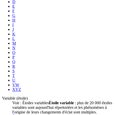
D
E
F
G
H
I
J
K
L
M
N
O
P
Q
R
S
T
U
VW
XYZ
Variable (étoile)
Voir :
Étoiles variables
Étoile variable
: plus de 20 000 étoiles
variables sont aujourd'hui répertoriées et les phénomènes à
l'origine de leurs changements d'éclat sont multiples.