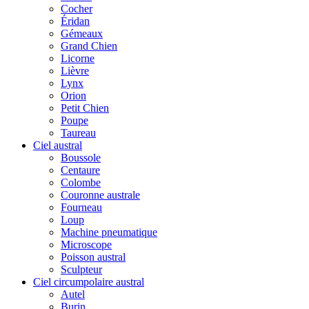
Cocher
Éridan
Gémeaux
Grand Chien
Licorne
Lièvre
Lynx
Orion
Petit Chien
Poupe
Taureau
Ciel austral
Boussole
Centaure
Colombe
Couronne australe
Fourneau
Loup
Machine pneumatique
Microscope
Poisson austral
Sculpteur
Ciel circumpolaire austral
Autel
Burin