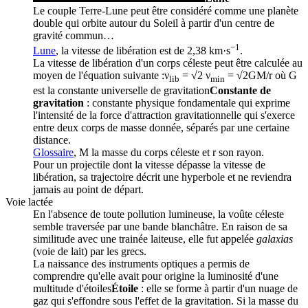
Le couple Terre-Lune peut être considéré comme une planète
double qui orbite autour du Soleil à partir d'un centre de
gravité commun…
−1
Lune
, la vitesse de libération est de 2,38 km·s
.
La vitesse de libération d'un corps céleste peut être calculée au
moyen de l'équation suivante :
ν
= √
2
ν
= √
2GM/r
où
G
lib
min
est la
constante universelle de gravitation
Constante de
gravitation
: constante physique fondamentale qui exprime
l'intensité de la force d'attraction gravitationnelle qui s'exerce
entre deux corps de masse donnée, séparés par une certaine
distance.
Glossaire
,
M
la masse du corps céleste et
r
son rayon.
Pour un projectile dont la vitesse dépasse la vitesse de
libération, sa trajectoire décrit une hyperbole et ne reviendra
jamais au point de départ.
Voie lactée
En l'absence de toute pollution lumineuse, la voûte céleste
semble traversée par une bande blanchâtre. En raison de sa
similitude avec une trainée laiteuse, elle fut appelée
galaxias
(voie de lait) par les grecs.
La naissance des instruments optiques a permis de
comprendre qu'elle avait pour origine la luminosité d'une
multitude d'
étoiles
Étoile
: elle se forme à partir d'un nuage de
gaz qui s'effondre sous l'effet de la gravitation. Si la masse du