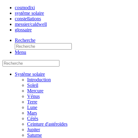
cosmo
dixi
système solaire
constellations
messier/caldwell
glossaire
Recherche
Menu
Système solaire
Introduction
Soleil
Mercure
Vénus
Terre
Lune
Mars
Cérès
Ceinture d'astéroïdes
Jupiter
Saturne