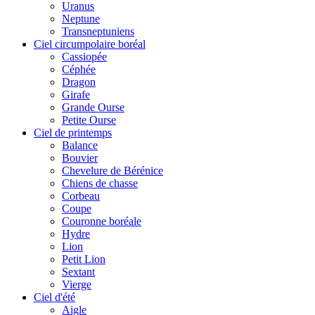
Uranus
Neptune
Transneptuniens
Ciel circumpolaire boréal
Cassiopée
Céphée
Dragon
Girafe
Grande Ourse
Petite Ourse
Ciel de printemps
Balance
Bouvier
Chevelure de Bérénice
Chiens de chasse
Corbeau
Coupe
Couronne boréale
Hydre
Lion
Petit Lion
Sextant
Vierge
Ciel d'été
Aigle