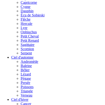
Capricorne
Cygne
Dauphin
Écu de Sobieski
Flèche
Hercule
Lyre
Ophiuchus
Petit Cheval
Petit Renard
Sagittaire
Scorpion
Serpent
Ciel d'automne
Andromède
Baleine
Bélier
Lézard
Pégase
Persée
Poissons
Triangle
Verseau
Ciel d'hiver
Cancer