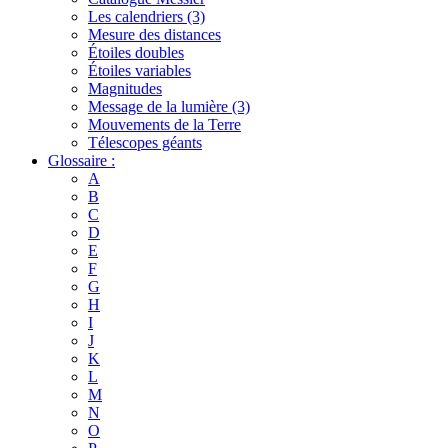
Les calendriers (3)
Mesure des distances
Étoiles doubles
Étoiles variables
Magnitudes
Message de la lumière (3)
Mouvements de la Terre
Télescopes géants
Glossaire :
A
B
C
D
E
F
G
H
I
J
K
L
M
N
O