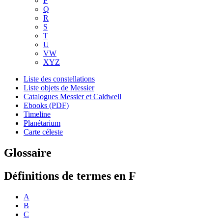
P
Q
R
S
T
U
VW
XYZ
Liste des constellations
Liste objets de Messier
Catalogues Messier et Caldwell
Ebooks (PDF)
Timeline
Planétarium
Carte céleste
Glossaire
Définitions de termes en F
A
B
C