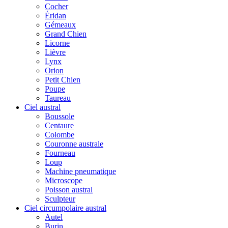
Cocher
Éridan
Gémeaux
Grand Chien
Licorne
Lièvre
Lynx
Orion
Petit Chien
Poupe
Taureau
Ciel austral
Boussole
Centaure
Colombe
Couronne australe
Fourneau
Loup
Machine pneumatique
Microscope
Poisson austral
Sculpteur
Ciel circumpolaire austral
Autel
Burin