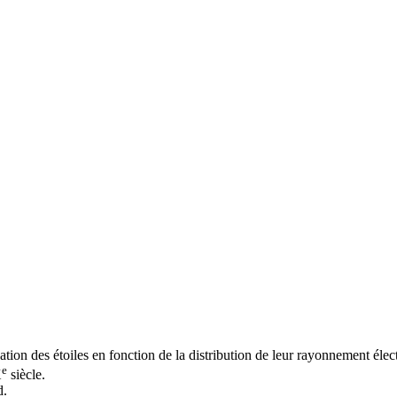
ication des étoiles en fonction de la distribution de leur rayonnement él
e
X
siècle.
d.