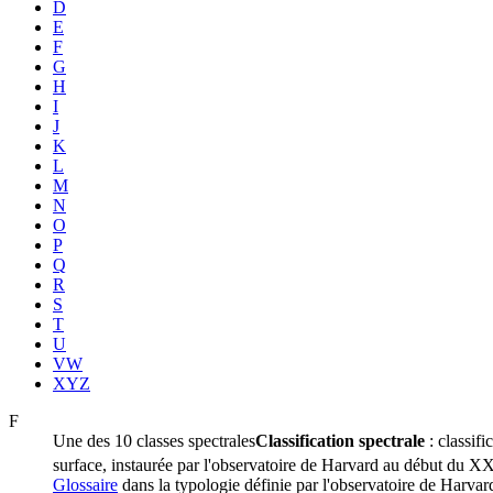
D
E
F
G
H
I
J
K
L
M
N
O
P
Q
R
S
T
U
VW
XYZ
F
Une des 10
classes spectrales
Classification spectrale
: classif
surface, instaurée par l'observatoire de Harvard au début du X
Glossaire
dans la typologie définie par l'observatoire de Harvar