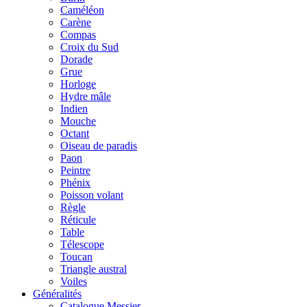
Caméléon
Carène
Compas
Croix du Sud
Dorade
Grue
Horloge
Hydre mâle
Indien
Mouche
Octant
Oiseau de paradis
Paon
Peintre
Phénix
Poisson volant
Règle
Réticule
Table
Télescope
Toucan
Triangle austral
Voiles
Généralités
Catalogue Messier