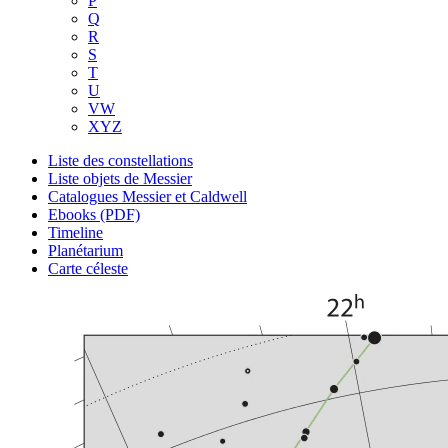
P
Q
R
S
T
U
VW
XYZ
Liste des constellations
Liste objets de Messier
Catalogues Messier et Caldwell
Ebooks (PDF)
Timeline
Planétarium
Carte céleste