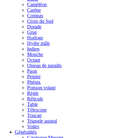
Caméléon
Carène
Compas
Croix du Sud
Dorade
Grue
Horloge
Hydre mâle
Indien
Mouche
Octant
Oiseau de paradis
Paon
Peintre
Phénix
Poisson volant
Règle
Réticule
Table
Télescope
Toucan
Triangle austral
Voiles
Généralités
Catalogue Messier