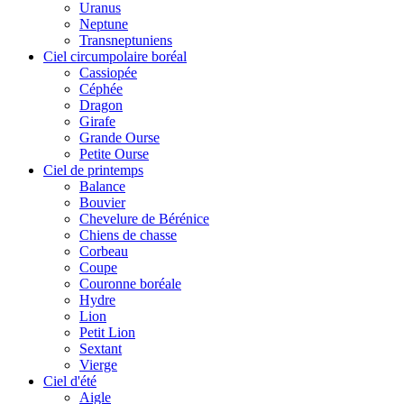
Uranus
Neptune
Transneptuniens
Ciel circumpolaire boréal
Cassiopée
Céphée
Dragon
Girafe
Grande Ourse
Petite Ourse
Ciel de printemps
Balance
Bouvier
Chevelure de Bérénice
Chiens de chasse
Corbeau
Coupe
Couronne boréale
Hydre
Lion
Petit Lion
Sextant
Vierge
Ciel d'été
Aigle