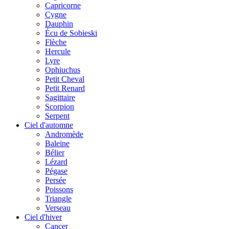
Capricorne
Cygne
Dauphin
Écu de Sobieski
Flèche
Hercule
Lyre
Ophiuchus
Petit Cheval
Petit Renard
Sagittaire
Scorpion
Serpent
Ciel d'automne
Andromède
Baleine
Bélier
Lézard
Pégase
Persée
Poissons
Triangle
Verseau
Ciel d'hiver
Cancer