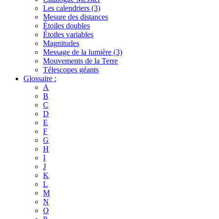
Les calendriers (3)
Mesure des distances
Étoiles doubles
Étoiles variables
Magnitudes
Message de la lumière (3)
Mouvements de la Terre
Télescopes géants
Glossaire :
A
B
C
D
E
F
G
H
I
J
K
L
M
N
O