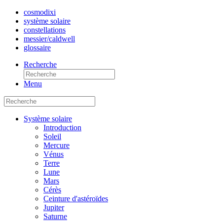
cosmo
dixi
système solaire
constellations
messier/caldwell
glossaire
Recherche
Menu
Système solaire
Introduction
Soleil
Mercure
Vénus
Terre
Lune
Mars
Cérès
Ceinture d'astéroïdes
Jupiter
Saturne