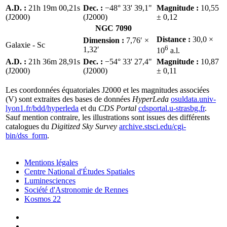
A.D. :
21h 19m 00,21s
Dec. :
−48° 33' 39,1"
Magnitude :
10,55
(J2000)
(J2000)
± 0,12
NGC 7090
Distance :
30,0 ×
Dimension :
7,76′ ×
Galaxie - Sc
6
1,32′
10
a.l.
A.D. :
21h 36m 28,91s
Dec. :
−54° 33' 27,4"
Magnitude :
10,87
(J2000)
(J2000)
± 0,11
Les coordonnées équatoriales J2000 et les magnitudes associées
(V) sont extraites des bases de données
HyperLeda
osuldata.univ-
lyon1.fr/bdd/hyperleda
et du
CDS Portal
cdsportal.u-strasbg.fr
.
Sauf mention contraire, les illustrations sont issues des différents
catalogues du
Digitized Sky Survey
archive.stsci.edu/cgi-
bin/dss_form
.
Mentions légales
Centre National d'Études Spatiales
Luminesciences
Société d'Astronomie de Rennes
Kosmos 22