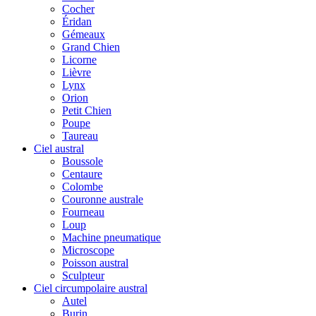
Cocher
Éridan
Gémeaux
Grand Chien
Licorne
Lièvre
Lynx
Orion
Petit Chien
Poupe
Taureau
Ciel austral
Boussole
Centaure
Colombe
Couronne australe
Fourneau
Loup
Machine pneumatique
Microscope
Poisson austral
Sculpteur
Ciel circumpolaire austral
Autel
Burin