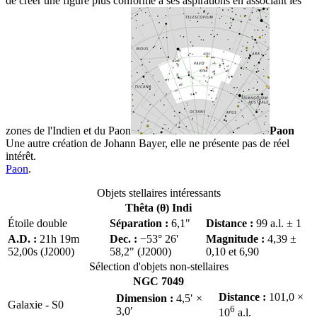
de créer une figure plus conforme à ses aspirations en associant les
zones de l'Indien et du
Paon
Paon
Une autre création de Johann Bayer, elle ne présente pas de réel
intérêt.
Paon
.
Objets stellaires intéressants
Thêta (θ) Indi
Étoile double
Séparation :
6,1"
Distance :
99 a.l. ± 1
A.D. :
21h 19m
Dec. :
−53° 26'
Magnitude :
4,39 ±
52,00s (J2000)
58,2" (J2000)
0,10 et 6,90
Sélection d'objets non-stellaires
NGC 7049
Distance :
101,0 ×
Dimension :
4,5′ ×
Galaxie - S0
6
3,0′
10
a.l.